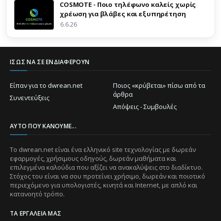
COSMOTE - Ποιο τηλέφωνο καλείς χωρίς
χρέωση για βλάβες και εξυπηρέτηση
6.6.26
ΊΣΩΣ ΝΑ ΣΕ ΕΝΔΙΑΦΈΡΟΥΝ
Είπαν για το dwrean.net
Ποιος «κρύβεται» πίσω από τα
άρθρα
Συνεντεύξεις
Απόψεις - Συμβουλές
ΑΥΤΌ ΠΟΥ ΚΆΝΟΥΜΕ...
Το dwrean.net είναι ένα ελληνικό site τεχνολογίας με δωρεάν
εφαρμογές, χρήσιμους οδηγούς, δωρεάν μαθήματα και
επιλεγμένα καλούδια που αξίζει να ανακαλύψεις στο διαδίκτυο.
Στόχος του είναι να σου προτείνει χρήσιμο, δωρεάν και ποιοτικό
περιεχόμενο για υπολογιστές, κινητά και Internet, με απλό και
κατανοητό τρόπο.
ΤΑ ΕΡΓΑΛΕΊΑ ΜΑΣ