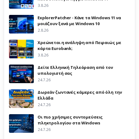
3.8.26
ExplorerPatcher - Κάνε τα Windows 11 να
μοιάζουν ξανά με Windows 10
2.8.26
Χρεώνεται η ανάληψη από Πειραιώς με
κάρτα Eurobank;
3.8.26
Δείτε Ελληνική Τηλεόραση από τον
υπολογιστή σας
24.7.26
Δωρεάν ζωντανές κάμερες από όλη την
Ελλάδα
24.7.26
Οι πιο χρήσιμες συντομεύσεις
πληκτρολογίου στα Windows
24.7.26