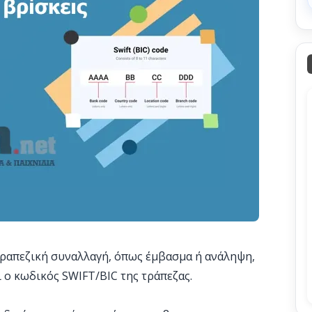
α τραπεζική συναλλαγή, όπως έμβασμα ή ανάληψη,
ι ο κωδικός SWIFT/BIC της τράπεζας.