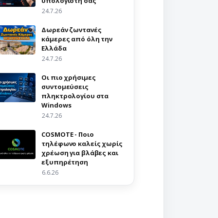
υπολογιστή σας
24.7.26
Δωρεάν ζωντανές
κάμερες από όλη την
Ελλάδα
24.7.26
Οι πιο χρήσιμες
συντομεύσεις
πληκτρολογίου στα
Windows
24.7.26
COSMOTE - Ποιο
τηλέφωνο καλείς χωρίς
χρέωση για βλάβες και
εξυπηρέτηση
6.6.26