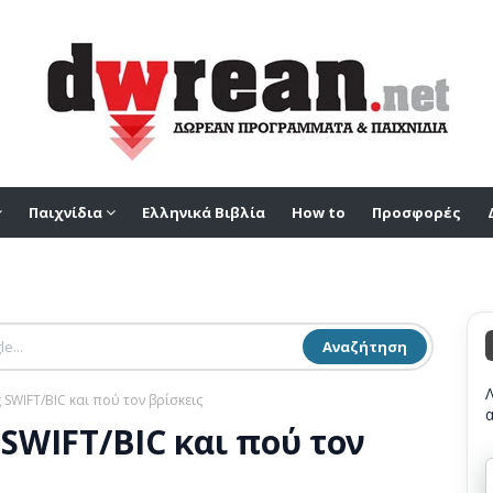
Παιχνίδια
Ελληνικά Βιβλία
How to
Προσφορές
Αναζήτηση
ς SWIFT/BIC και πού τον βρίσκεις
 SWIFT/BIC και πού τον