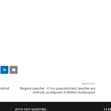
Linke
Email
ΝΕΌΤΕΡΗ
dIn
ndroid
Niagara Launcher - Ο πιο μινιμαλιστικός launcher για
Android, με κλήρωση 4 Lifetime συνδρομών!
ΑΥΤΌ ΠΟΥ ΚΆΝΟΥΜΕ...
ΤΑ Ε