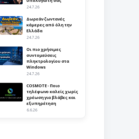
υπολογιστή σας
24.7.26
Δωρεάν ζωντανές
κάμερες από όλη την
Ελλάδα
24.7.26
Οι πιο χρήσιμες
συντομεύσεις
πληκτρολογίου στα
Windows
24.7.26
COSMOTE - Ποιο
τηλέφωνο καλείς χωρίς
χρέωση για βλάβες και
εξυπηρέτηση
6.6.26