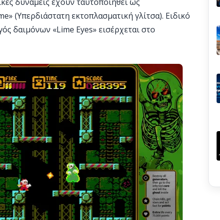
ρικές δυνάμεις έχουν ταυτοποιηθεί ως
ime» (Υπερδιάστατη εκτοπλασματική γλίτσα). Ειδικό
γός δαιμόνων «Lime Eyes» εισέρχεται στο