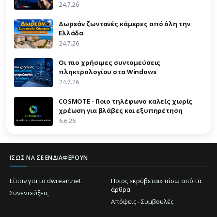
24.7.26
Δωρεάν ζωντανές κάμερες από όλη την
Ελλάδα
24.7.26
Οι πιο χρήσιμες συντομεύσεις
πληκτρολογίου στα Windows
24.7.26
COSMOTE - Ποιο τηλέφωνο καλείς χωρίς
χρέωση για βλάβες και εξυπηρέτηση
6.6.26
ΊΣΩΣ ΝΑ ΣΕ ΕΝΔΙΑΦΈΡΟΥΝ
Είπαν για το dwrean.net
Ποιος «κρύβεται» πίσω από τα
άρθρα
Συνεντεύξεις
Απόψεις - Συμβουλές