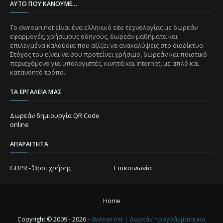
ΑΥΤΌ ΠΟΥ ΚΆΝΟΥΜΕ...
Το dwrean.net είναι ένα ελληνικό site τεχνολογίας με δωρεάν
εφαρμογές, χρήσιμους οδηγούς, δωρεάν μαθήματα και
επιλεγμένα καλούδια που αξίζει να ανακαλύψεις στο διαδίκτυο.
Στόχος του είναι να σου προτείνει χρήσιμο, δωρεάν και ποιοτικό
περιεχόμενο για υπολογιστές, κινητά και Internet, με απλό και
κατανοητό τρόπο.
ΤΑ ΕΡΓΑΛΕΊΑ ΜΑΣ
Δωρεάν δημιουργία QR Code
online
ΑΠΑΡΑΊΤΗΤΑ
GDPR - Όροι χρήσης
Επικοινωνία
Home
Copyright © 2009 - 2026 -
dwrean.net | Δωρεάν προγράμματα και