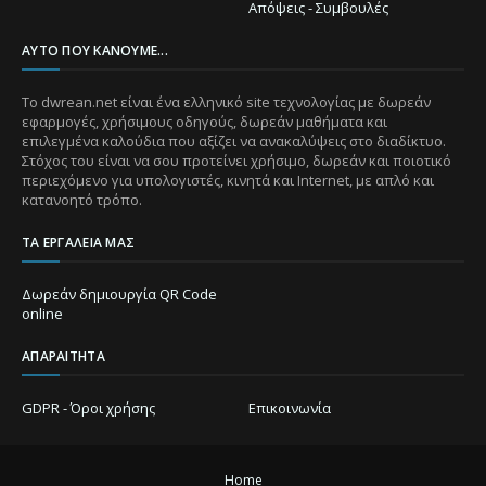
Απόψεις - Συμβουλές
ΑΥΤΌ ΠΟΥ ΚΆΝΟΥΜΕ...
Το dwrean.net είναι ένα ελληνικό site τεχνολογίας με δωρεάν
εφαρμογές, χρήσιμους οδηγούς, δωρεάν μαθήματα και
επιλεγμένα καλούδια που αξίζει να ανακαλύψεις στο διαδίκτυο.
Στόχος του είναι να σου προτείνει χρήσιμο, δωρεάν και ποιοτικό
περιεχόμενο για υπολογιστές, κινητά και Internet, με απλό και
κατανοητό τρόπο.
ΤΑ ΕΡΓΑΛΕΊΑ ΜΑΣ
Δωρεάν δημιουργία QR Code
online
ΑΠΑΡΑΊΤΗΤΑ
GDPR - Όροι χρήσης
Επικοινωνία
Home