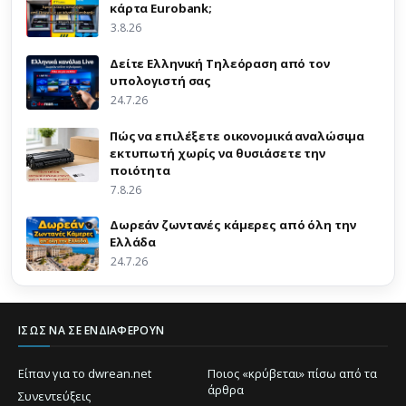
κάρτα Eurobank;
3.8.26
Δείτε Ελληνική Τηλεόραση από τον
υπολογιστή σας
24.7.26
Πώς να επιλέξετε οικονομικά αναλώσιμα
εκτυπωτή χωρίς να θυσιάσετε την
ποιότητα
7.8.26
Δωρεάν ζωντανές κάμερες από όλη την
Ελλάδα
24.7.26
ΊΣΩΣ ΝΑ ΣΕ ΕΝΔΙΑΦΈΡΟΥΝ
Είπαν για το dwrean.net
Ποιος «κρύβεται» πίσω από τα
άρθρα
Συνεντεύξεις