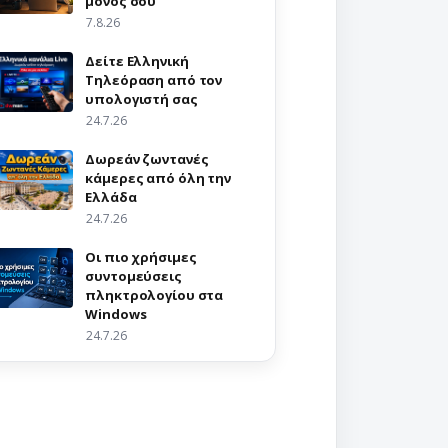
μόνος σου
7.8.26
Δείτε Ελληνική
Τηλεόραση από τον
υπολογιστή σας
24.7.26
Δωρεάν ζωντανές
κάμερες από όλη την
Ελλάδα
24.7.26
Οι πιο χρήσιμες
συντομεύσεις
πληκτρολογίου στα
Windows
24.7.26