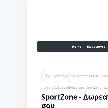
Home
Εφαρμογές
Αρχική σελίδα
Android Apps
SportZone - Δ
SportZone - Δωρεά
σου