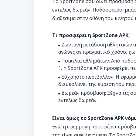
Το SportZone σου δίνει πρόσβαση 
εντελώς δωρεάν. Ποδόσφαιρο, μπάσκε
διαθέσιμα στην οθόνη του κινητού ή
Τι προσφέρει η SportZone APK;
Ζωντανή μετάδοση αθλητικών 
αγώνες σε πραγματικό χρόνο, χωρ
Ποικιλία αθλημάτων:
Από ποδόσφ
1, η SportZone APK προσφέρει πε
Εύχρηστο περιβάλλον:
Η εφαρμο
διευκολύνει την εύρεση του περ
Δωρεάν πρόσβαση:
Ξέχνα τις συ
εντελώς δωρεάν.
Είναι όμως το SportZone APK νόμ
Ενώ η εφαρμογή προσφέρει πρόσβασ
της είναι αμφιλεγόμενη. Το SportZon