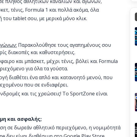
σε πλήθος αθλητικών καναλιών και αγώνων,
τ, τένις, Formula 1 και πολλά ακόμα, όλα
 του tablet σου, με μερικά μόνο κλικ.
αγώνων:
Παρακολούθησε τους αγαπημένους σου
ίς διακοπές και καθυστερήσεις.
αιρο και μπάσκετ, μέχρι τένις, βόλεϊ και Formula
ριεχόμενο για όλα τα γούστα.
γή διαθέτει ένα απλό και κατανοητό μενού, που
ιεχομένου που σε ενδιαφέρει.
νδρομές και τις χρεώσεις! Το SportZone είναι
ιμη και ασφαλής;
η σε δωρεάν αθλητικό περιεχόμενο, η νομιμότητά
e δεν είναι διαθέσιμη στο Google Play Store,