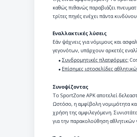
καθώς πιθανώς παραβιάζει πνευματ
τρίτες πηγές ενέχει πάντα κινδύνου
Εναλλακτικές λύσεις
Εάν ψάχνεις για νόμιμους και ασφ
γεγονότων, υπάρχουν αρκετές εναλλ
Συνδρομητικές πλατφόρμες:
Cos
Επίσημες ιστοσελίδες αθλητικώ
Συνοψίζοντας
Το SportZone APK αποτελεί δελεαστ
Ωστόσο, η αμφίβολη νομιμότητα και
χρήση της αμφιλεγόμενη. Συνιστάτ
για την παρακολούθηση αθλητικών 