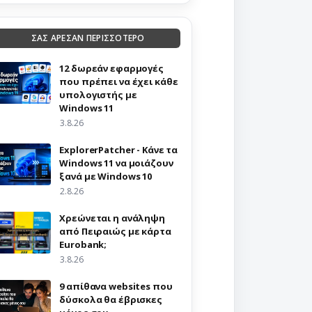
ΣΑΣ ΑΡΕΣΑΝ ΠΕΡΙΣΣΟΤΕΡΟ
12 δωρεάν εφαρμογές
που πρέπει να έχει κάθε
υπολογιστής με
Windows 11
3.8.26
ExplorerPatcher - Κάνε τα
Windows 11 να μοιάζουν
ξανά με Windows 10
2.8.26
Χρεώνεται η ανάληψη
από Πειραιώς με κάρτα
Eurobank;
3.8.26
9 απίθανα websites που
δύσκολα θα έβρισκες