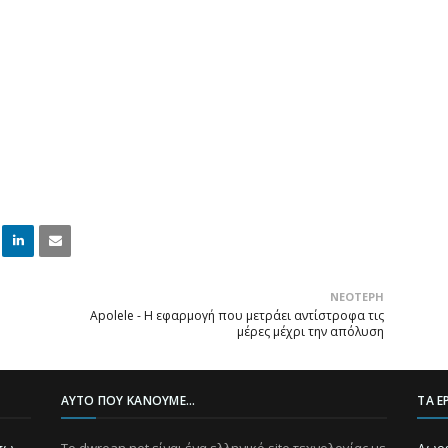
Linke
Email
ΝΕΌΤΕΡΗ
dIn
Apolele - Η εφαρμογή που μετράει αντίστροφα τις
μέρες μέχρι την απόλυση
ΑΥΤΌ ΠΟΥ ΚΆΝΟΥΜΕ...
ΤΑ Ε