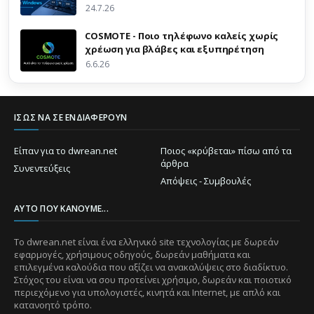
24.7.26
COSMOTE - Ποιο τηλέφωνο καλείς χωρίς
χρέωση για βλάβες και εξυπηρέτηση
6.6.26
ΊΣΩΣ ΝΑ ΣΕ ΕΝΔΙΑΦΈΡΟΥΝ
Είπαν για το dwrean.net
Ποιος «κρύβεται» πίσω από τα
άρθρα
Συνεντεύξεις
Απόψεις - Συμβουλές
ΑΥΤΌ ΠΟΥ ΚΆΝΟΥΜΕ...
Το dwrean.net είναι ένα ελληνικό site τεχνολογίας με δωρεάν
εφαρμογές, χρήσιμους οδηγούς, δωρεάν μαθήματα και
επιλεγμένα καλούδια που αξίζει να ανακαλύψεις στο διαδίκτυο.
Στόχος του είναι να σου προτείνει χρήσιμο, δωρεάν και ποιοτικό
περιεχόμενο για υπολογιστές, κινητά και Internet, με απλό και
κατανοητό τρόπο.