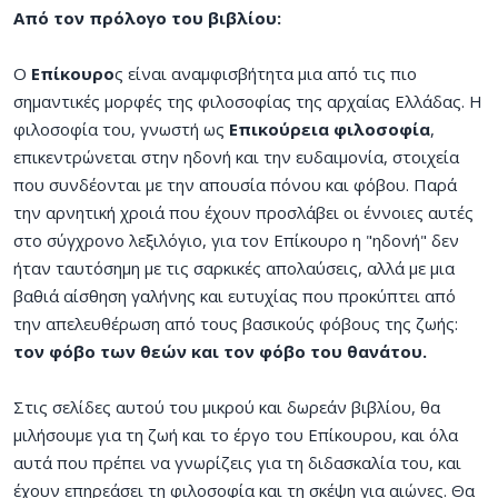
Από τον πρόλογο του βιβλίου:
Ο
Επίκουρο
ς είναι αναμφισβήτητα μια από τις πιο
σημαντικές μορφές της φιλοσοφίας της αρχαίας Ελλάδας. Η
φιλοσοφία του, γνωστή ως
Επικούρεια φιλοσοφία
,
επικεντρώνεται στην ηδονή και την ευδαιμονία, στοιχεία
που συνδέονται με την απουσία πόνου και φόβου. Παρά
την αρνητική χροιά που έχουν προσλάβει οι έννοιες αυτές
στο σύγχρονο λεξιλόγιο, για τον Επίκουρο η "ηδονή" δεν
ήταν ταυτόσημη με τις σαρκικές απολαύσεις, αλλά με μια
βαθιά αίσθηση γαλήνης και ευτυχίας που προκύπτει από
την απελευθέρωση από τους βασικούς φόβους της ζωής:
τον φόβο των θεών και τον φόβο του θανάτου.
Στις σελίδες αυτού του μικρού και δωρεάν βιβλίου, θα
μιλήσουμε για τη ζωή και το έργο του Επίκουρου, και όλα
αυτά που πρέπει να γνωρίζεις για τη διδασκαλία του, και
έχουν επηρεάσει τη φιλοσοφία και τη σκέψη για αιώνες. Θα