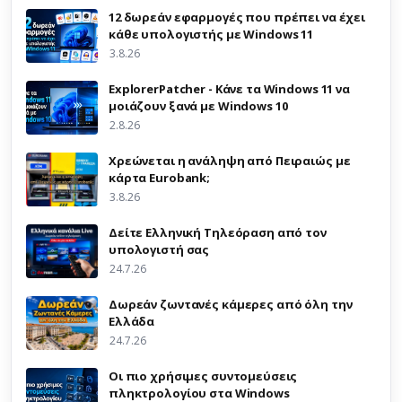
12 δωρεάν εφαρμογές που πρέπει να έχει
κάθε υπολογιστής με Windows 11
3.8.26
ExplorerPatcher - Κάνε τα Windows 11 να
μοιάζουν ξανά με Windows 10
2.8.26
Χρεώνεται η ανάληψη από Πειραιώς με
κάρτα Eurobank;
3.8.26
Δείτε Ελληνική Τηλεόραση από τον
υπολογιστή σας
24.7.26
Δωρεάν ζωντανές κάμερες από όλη την
Ελλάδα
24.7.26
Οι πιο χρήσιμες συντομεύσεις
πληκτρολογίου στα Windows