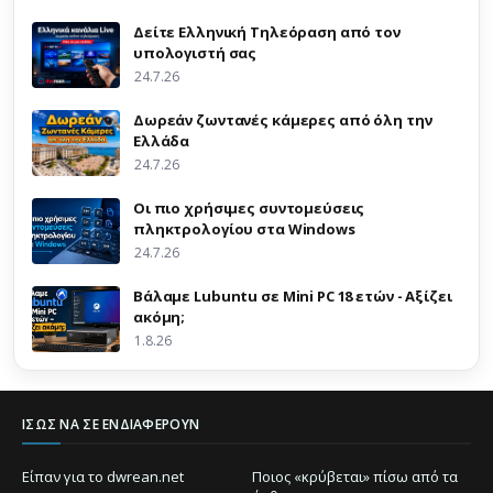
Δείτε Ελληνική Τηλεόραση από τον
υπολογιστή σας
24.7.26
Δωρεάν ζωντανές κάμερες από όλη την
Ελλάδα
24.7.26
Οι πιο χρήσιμες συντομεύσεις
πληκτρολογίου στα Windows
24.7.26
Βάλαμε Lubuntu σε Mini PC 18 ετών - Αξίζει
ακόμη;
1.8.26
ΊΣΩΣ ΝΑ ΣΕ ΕΝΔΙΑΦΈΡΟΥΝ
Είπαν για το dwrean.net
Ποιος «κρύβεται» πίσω από τα