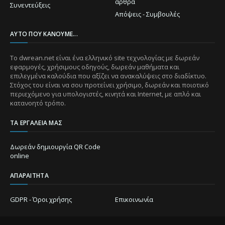
άρθρα
Συνεντεύξεις
Απόψεις - Συμβουλές
ΑΥΤΌ ΠΟΥ ΚΆΝΟΥΜΕ...
Το dwrean.net είναι ένα ελληνικό site τεχνολογίας με δωρεάν
εφαρμογές, χρήσιμους οδηγούς, δωρεάν μαθήματα και
επιλεγμένα καλούδια που αξίζει να ανακαλύψεις στο διαδίκτυο.
Στόχος του είναι να σου προτείνει χρήσιμο, δωρεάν και ποιοτικό
περιεχόμενο για υπολογιστές, κινητά και Internet, με απλό και
κατανοητό τρόπο.
ΤΑ ΕΡΓΑΛΕΊΑ ΜΑΣ
Δωρεάν δημιουργία QR Code
online
ΑΠΑΡΑΊΤΗΤΑ
GDPR - Όροι χρήσης
Επικοινωνία