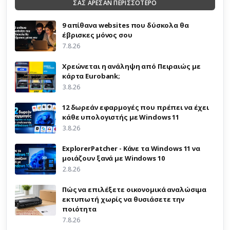
ΣΑΣ ΑΡΕΣΑΝ ΠΕΡΙΣΣΟΤΕΡΟ
9 απίθανα websites που δύσκολα θα
έβρισκες μόνος σου
7.8.26
Χρεώνεται η ανάληψη από Πειραιώς με
κάρτα Eurobank;
3.8.26
12 δωρεάν εφαρμογές που πρέπει να έχει
κάθε υπολογιστής με Windows 11
3.8.26
ExplorerPatcher - Κάνε τα Windows 11 να
μοιάζουν ξανά με Windows 10
2.8.26
Πώς να επιλέξετε οικονομικά αναλώσιμα
εκτυπωτή χωρίς να θυσιάσετε την
ποιότητα
7.8.26