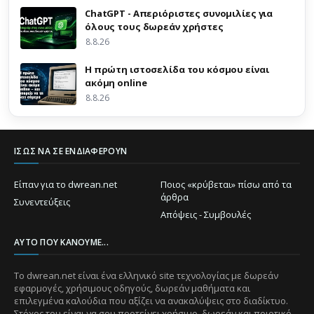
ChatGPT - Απεριόριστες συνομιλίες για
όλους τους δωρεάν χρήστες
8.8.26
Η πρώτη ιστοσελίδα του κόσμου είναι
ακόμη online
8.8.26
ΊΣΩΣ ΝΑ ΣΕ ΕΝΔΙΑΦΈΡΟΥΝ
Είπαν για το dwrean.net
Ποιος «κρύβεται» πίσω από τα
άρθρα
Συνεντεύξεις
Απόψεις - Συμβουλές
ΑΥΤΌ ΠΟΥ ΚΆΝΟΥΜΕ...
Το dwrean.net είναι ένα ελληνικό site τεχνολογίας με δωρεάν
εφαρμογές, χρήσιμους οδηγούς, δωρεάν μαθήματα και
επιλεγμένα καλούδια που αξίζει να ανακαλύψεις στο διαδίκτυο.
Στόχος του είναι να σου προτείνει χρήσιμο, δωρεάν και ποιοτικό