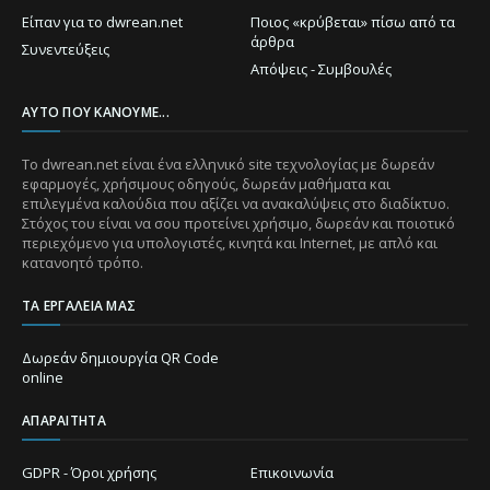
Είπαν για το dwrean.net
Ποιος «κρύβεται» πίσω από τα
άρθρα
Συνεντεύξεις
Απόψεις - Συμβουλές
ΑΥΤΌ ΠΟΥ ΚΆΝΟΥΜΕ...
Το dwrean.net είναι ένα ελληνικό site τεχνολογίας με δωρεάν
εφαρμογές, χρήσιμους οδηγούς, δωρεάν μαθήματα και
επιλεγμένα καλούδια που αξίζει να ανακαλύψεις στο διαδίκτυο.
Στόχος του είναι να σου προτείνει χρήσιμο, δωρεάν και ποιοτικό
περιεχόμενο για υπολογιστές, κινητά και Internet, με απλό και
κατανοητό τρόπο.
ΤΑ ΕΡΓΑΛΕΊΑ ΜΑΣ
Δωρεάν δημιουργία QR Code
online
ΑΠΑΡΑΊΤΗΤΑ
GDPR - Όροι χρήσης
Επικοινωνία