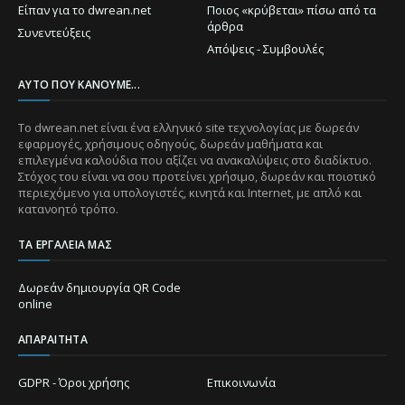
Είπαν για το dwrean.net
Ποιος «κρύβεται» πίσω από τα
άρθρα
Συνεντεύξεις
Απόψεις - Συμβουλές
ΑΥΤΌ ΠΟΥ ΚΆΝΟΥΜΕ...
Το dwrean.net είναι ένα ελληνικό site τεχνολογίας με δωρεάν
εφαρμογές, χρήσιμους οδηγούς, δωρεάν μαθήματα και
επιλεγμένα καλούδια που αξίζει να ανακαλύψεις στο διαδίκτυο.
Στόχος του είναι να σου προτείνει χρήσιμο, δωρεάν και ποιοτικό
περιεχόμενο για υπολογιστές, κινητά και Internet, με απλό και
κατανοητό τρόπο.
ΤΑ ΕΡΓΑΛΕΊΑ ΜΑΣ
Δωρεάν δημιουργία QR Code
online
ΑΠΑΡΑΊΤΗΤΑ
GDPR - Όροι χρήσης
Επικοινωνία