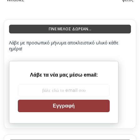
ΓΙΝΕ ΜΕΛΟΣ ΔΩΡΕΑΝ...
Λάβε με προσωπικό μήνυμα αποκλειστικό υλικό κάθε
ημέρα!
Λάβε τα νέα μας μέσω email:
Εγγραφή