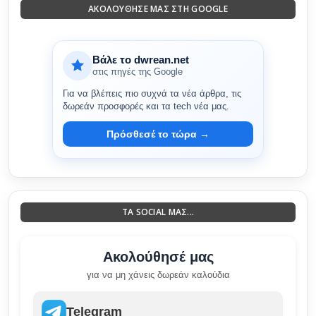
ΑΚΟΛΟΎΘΗΣΈ ΜΑΣ ΣΤΗ GOOGLE
Βάλε το dwrean.net
στις πηγές της Google
Για να βλέπεις πιο συχνά τα νέα άρθρα, τις
δωρεάν προσφορές και τα tech νέα μας.
Πρόσθεσέ το τώρα →
ΤΑ SOCIAL ΜΑΣ...
Ακολούθησέ μας
για να μη χάνεις δωρεάν καλούδια
Telegram