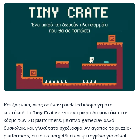
Και ξαφνικά, σκας σε έναν pixelated κόσμο γεμάτο...
κουτάκια! Το
Tiny Crate
είναι ένα μικρό διαμαντάκι στον
κόσμο των 2D platformers, με απλό gameplay αλλά
δυσκολάκι και γλυκύτατο σχεδιασμό. Αν αγαπάς τα puzzle-
platformers, αυτό το παιχνίδι είναι φτιαγμένο για σένα!