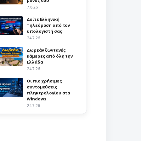
μόνος σου
7.8.26
Δείτε Ελληνική
Τηλεόραση από τον
υπολογιστή σας
24.7.26
Δωρεάν ζωντανές
κάμερες από όλη την
Ελλάδα
24.7.26
Οι πιο χρήσιμες
συντομεύσεις
πληκτρολογίου στα
Windows
24.7.26