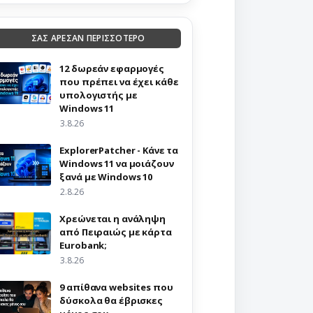
ΣΑΣ ΑΡΕΣΑΝ ΠΕΡΙΣΣΟΤΕΡΟ
12 δωρεάν εφαρμογές
που πρέπει να έχει κάθε
υπολογιστής με
Windows 11
3.8.26
ExplorerPatcher - Κάνε τα
Windows 11 να μοιάζουν
ξανά με Windows 10
2.8.26
Χρεώνεται η ανάληψη
από Πειραιώς με κάρτα
Eurobank;
3.8.26
9 απίθανα websites που
δύσκολα θα έβρισκες