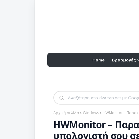
Home
Εφαρμογές
Αρχική σελίδα
Windows
HWMonitor – Παρακ
HWMonitor – Παρα
υπολογιστή σου σ