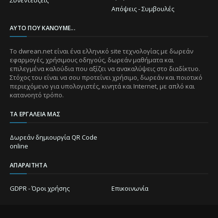
Απόψεις - Συμβουλές
ΑΥΤΌ ΠΟΥ ΚΆΝΟΥΜΕ...
Το dwrean.net είναι ένα ελληνικό site τεχνολογίας με δωρεάν
εφαρμογές, χρήσιμους οδηγούς, δωρεάν μαθήματα και
επιλεγμένα καλούδια που αξίζει να ανακαλύψεις στο διαδίκτυο.
Στόχος του είναι να σου προτείνει χρήσιμο, δωρεάν και ποιοτικό
περιεχόμενο για υπολογιστές, κινητά και Internet, με απλό και
κατανοητό τρόπο.
ΤΑ ΕΡΓΑΛΕΊΑ ΜΑΣ
Δωρεάν δημιουργία QR Code
online
ΑΠΑΡΑΊΤΗΤΑ
GDPR - Όροι χρήσης
Επικοινωνία