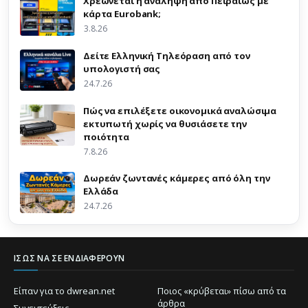
Χρεώνεται η ανάληψη από Πειραιώς με
κάρτα Eurobank;
3.8.26
Δείτε Ελληνική Τηλεόραση από τον
υπολογιστή σας
24.7.26
Πώς να επιλέξετε οικονομικά αναλώσιμα
εκτυπωτή χωρίς να θυσιάσετε την
ποιότητα
7.8.26
Δωρεάν ζωντανές κάμερες από όλη την
Ελλάδα
24.7.26
ΊΣΩΣ ΝΑ ΣΕ ΕΝΔΙΑΦΈΡΟΥΝ
Είπαν για το dwrean.net
Ποιος «κρύβεται» πίσω από τα
άρθρα
Συνεντεύξεις