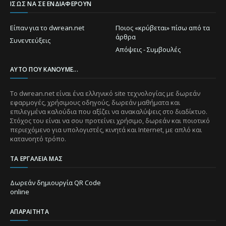
ΊΣΩΣ ΝΑ ΣΕ ΕΝΔΙΑΦΈΡΟΥΝ
Είπαν για το dwrean.net
Ποιος «κρύβεται» πίσω από τα
άρθρα
Συνεντεύξεις
Απόψεις - Συμβουλές
ΑΥΤΌ ΠΟΥ ΚΆΝΟΥΜΕ...
Το dwrean.net είναι ένα ελληνικό site τεχνολογίας με δωρεάν
εφαρμογές, χρήσιμους οδηγούς, δωρεάν μαθήματα και
επιλεγμένα καλούδια που αξίζει να ανακαλύψεις στο διαδίκτυο.
Στόχος του είναι να σου προτείνει χρήσιμο, δωρεάν και ποιοτικό
περιεχόμενο για υπολογιστές, κινητά και Internet, με απλό και
κατανοητό τρόπο.
ΤΑ ΕΡΓΑΛΕΊΑ ΜΑΣ
Δωρεάν δημιουργία QR Code
online
ΑΠΑΡΑΊΤΗΤΑ