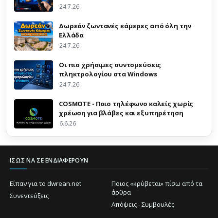
24.7.26
Δωρεάν ζωντανές κάμερες από όλη την
Ελλάδα
24.7.26
Οι πιο χρήσιμες συντομεύσεις
πληκτρολογίου στα Windows
24.7.26
COSMOTE - Ποιο τηλέφωνο καλείς χωρίς
χρέωση για βλάβες και εξυπηρέτηση
6.6.26
ΊΣΩΣ ΝΑ ΣΕ ΕΝΔΙΑΦΈΡΟΥΝ
Είπαν για το dwrean.net
Ποιος «κρύβεται» πίσω από τα
άρθρα
Συνεντεύξεις
Απόψεις - Συμβουλές