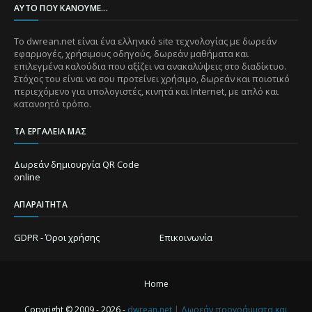
ΑΥΤΌ ΠΟΥ ΚΆΝΟΥΜΕ...
Το dwrean.net είναι ένα ελληνικό site τεχνολογίας με δωρεάν
εφαρμογές, χρήσιμους οδηγούς, δωρεάν μαθήματα και
επιλεγμένα καλούδια που αξίζει να ανακαλύψεις στο διαδίκτυο.
Στόχος του είναι να σου προτείνει χρήσιμο, δωρεάν και ποιοτικό
περιεχόμενο για υπολογιστές, κινητά και Internet, με απλό και
κατανοητό τρόπο.
ΤΑ ΕΡΓΑΛΕΊΑ ΜΑΣ
Δωρεάν δημιουργία QR Code
online
ΑΠΑΡΑΊΤΗΤΑ
GDPR - Όροι χρήσης
Επικοινωνία
Home
Copyright © 2009 - 2026 -
dwrean.net | Δωρεάν προγράμματα και