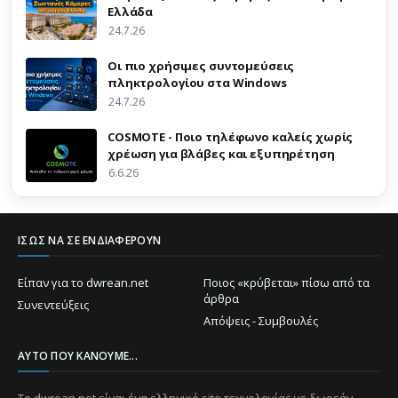
Ελλάδα
24.7.26
Οι πιο χρήσιμες συντομεύσεις
πληκτρολογίου στα Windows
24.7.26
COSMOTE - Ποιο τηλέφωνο καλείς χωρίς
χρέωση για βλάβες και εξυπηρέτηση
6.6.26
ΊΣΩΣ ΝΑ ΣΕ ΕΝΔΙΑΦΈΡΟΥΝ
Είπαν για το dwrean.net
Ποιος «κρύβεται» πίσω από τα
άρθρα
Συνεντεύξεις
Απόψεις - Συμβουλές
ΑΥΤΌ ΠΟΥ ΚΆΝΟΥΜΕ...
Το dwrean.net είναι ένα ελληνικό site τεχνολογίας με δωρεάν