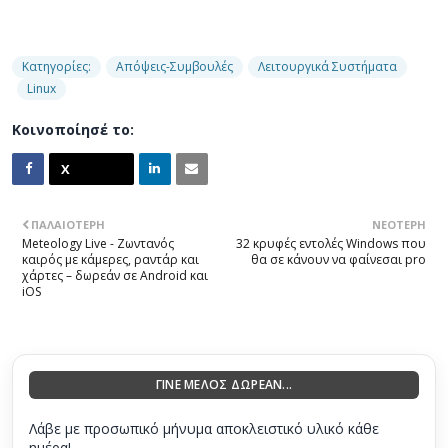
Κατηγορίες:
Απόψεις-Συμβουλές
Λειτουργικά Συστήματα
Linux
Κοινοποίησέ το:
ΠΑΛΑΙΌΤΕΡΗ
ΝΕΌΤΕΡΗ
Meteology Live - Ζωντανός
32 κρυφές εντολές Windows που
καιρός με κάμερες, ραντάρ και
θα σε κάνουν να φαίνεσαι pro
χάρτες – δωρεάν σε Android και
iOS
ΓΙΝΕ ΜΕΛΟΣ ΔΩΡΕΑΝ...
Λάβε με προσωπικό μήνυμα αποκλειστικό υλικό κάθε
ημέρα!