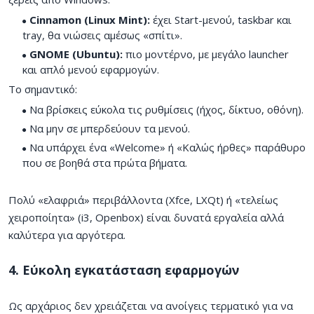
Cinnamon (Linux Mint):
έχει Start-μενού, taskbar και
tray, θα νιώσεις αμέσως «σπίτι».
GNOME (Ubuntu):
πιο μοντέρνο, με μεγάλο launcher
και απλό μενού εφαρμογών.
Το σημαντικό:
Να βρίσκεις εύκολα τις ρυθμίσεις (ήχος, δίκτυο, οθόνη).
Να μην σε μπερδεύουν τα μενού.
Να υπάρχει ένα «Welcome» ή «Καλώς ήρθες» παράθυρο
που σε βοηθά στα πρώτα βήματα.
Πολύ «ελαφριά» περιβάλλοντα (Xfce, LXQt) ή «τελείως
χειροποίητα» (i3, Openbox) είναι δυνατά εργαλεία αλλά
καλύτερα για αργότερα.
4. Εύκολη εγκατάσταση εφαρμογών
Ως αρχάριος δεν χρειάζεται να ανοίγεις τερματικό για να