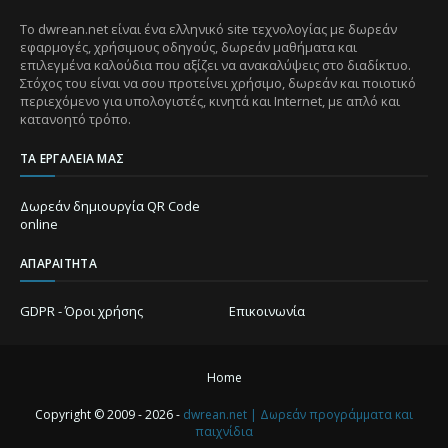
Το dwrean.net είναι ένα ελληνικό site τεχνολογίας με δωρεάν
εφαρμογές, χρήσιμους οδηγούς, δωρεάν μαθήματα και
επιλεγμένα καλούδια που αξίζει να ανακαλύψεις στο διαδίκτυο.
Στόχος του είναι να σου προτείνει χρήσιμο, δωρεάν και ποιοτικό
περιεχόμενο για υπολογιστές, κινητά και Internet, με απλό και
κατανοητό τρόπο.
ΤΑ ΕΡΓΑΛΕΊΑ ΜΑΣ
Δωρεάν δημιουργία QR Code
online
ΑΠΑΡΑΊΤΗΤΑ
GDPR - Όροι χρήσης
Επικοινωνία
Home
Copyright © 2009 - 2026 -
dwrean.net | Δωρεάν προγράμματα και
παιχνίδια