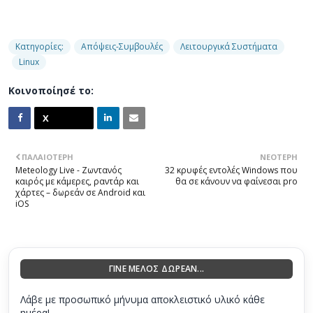
Κατηγορίες:
Απόψεις-Συμβουλές
Λειτουργικά Συστήματα
Linux
Κοινοποίησέ το:
ΠΑΛΑΙΌΤΕΡΗ
ΝΕΌΤΕΡΗ
Meteology Live - Ζωντανός
32 κρυφές εντολές Windows που
καιρός με κάμερες, ραντάρ και
θα σε κάνουν να φαίνεσαι pro
χάρτες – δωρεάν σε Android και
iOS
ΓΙΝΕ ΜΕΛΟΣ ΔΩΡΕΑΝ...
Λάβε με προσωπικό μήνυμα αποκλειστικό υλικό κάθε
ημέρα!