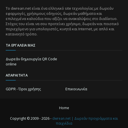
Το dwrean.net είναι ένα ελληνικό site τεχνολογίας με δωρεάν
εφαρμογές, χρήσιμους οδηγούς, δωρεάν μαθήματα και
επιλεγμένα καλούδια που αξίζει να ανακαλύψεις στο διαδίκτυο.
Στόχος του είναι να σου προτείνει χρήσιμο, δωρεάν και ποιοτικό
περιεχόμενο για υπολογιστές, κινητά και Internet, με απλό και
κατανοητό τρόπο.
ΤΑ ΕΡΓΑΛΕΊΑ ΜΑΣ
Δωρεάν δημιουργία QR Code
online
ΑΠΑΡΑΊΤΗΤΑ
GDPR - Όροι χρήσης
Επικοινωνία
Home
Copyright © 2009 - 2026 -
dwrean.net | Δωρεάν προγράμματα και
παιχνίδια