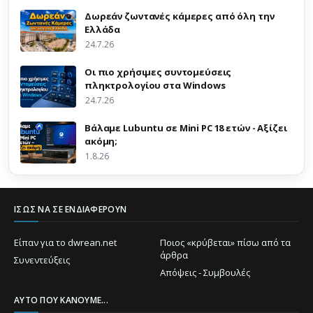
Δωρεάν ζωντανές κάμερες από όλη την
Ελλάδα
24.7.26
Οι πιο χρήσιμες συντομεύσεις
πληκτρολογίου στα Windows
24.7.26
Βάλαμε Lubuntu σε Mini PC 18 ετών - Αξίζει
ακόμη;
1.8.26
ΊΣΩΣ ΝΑ ΣΕ ΕΝΔΙΑΦΈΡΟΥΝ
Είπαν για το dwrean.net
Ποιος «κρύβεται» πίσω από τα
άρθρα
Συνεντεύξεις
Απόψεις - Συμβουλές
ΑΥΤΌ ΠΟΥ ΚΆΝΟΥΜΕ...