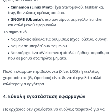
Cinnamon (Linux Mint):
έχει Start-μενού, taskbar και
tray, θα νιώσεις αμέσως «σπίτι».
GNOME (Ubuntu):
πιο μοντέρνο, με μεγάλο launcher
και απλό μενού εφαρμογών.
Το σημαντικό:
Να βρίσκεις εύκολα τις ρυθμίσεις (ήχος, δίκτυο, οθόνη).
Να μην σε μπερδεύουν τα μενού.
Να υπάρχει ένα «Welcome» ή «Καλώς ήρθες» παράθυρο
που σε βοηθά στα πρώτα βήματα.
Πολύ «ελαφριά» περιβάλλοντα (Xfce, LXQt) ή «τελείως
χειροποίητα» (i3, Openbox) είναι δυνατά εργαλεία αλλά
καλύτερα για αργότερα.
4. Εύκολη εγκατάσταση εφαρμογών
Ως αρχάριος δεν χρειάζεται να ανοίγεις τερματικό για να