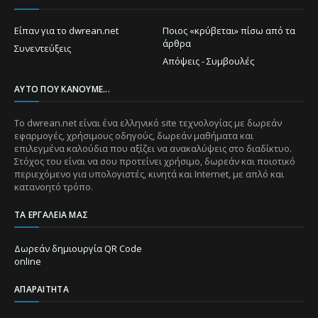
Είπαν για το dwrean.net
Ποιος «κρύβεται» πίσω από τα
άρθρα
Συνεντεύξεις
Απόψεις - Συμβουλές
ΑΥΤΌ ΠΟΥ ΚΆΝΟΥΜΕ...
Το dwrean.net είναι ένα ελληνικό site τεχνολογίας με δωρεάν
εφαρμογές, χρήσιμους οδηγούς, δωρεάν μαθήματα και
επιλεγμένα καλούδια που αξίζει να ανακαλύψεις στο διαδίκτυο.
Στόχος του είναι να σου προτείνει χρήσιμο, δωρεάν και ποιοτικό
περιεχόμενο για υπολογιστές, κινητά και Internet, με απλό και
κατανοητό τρόπο.
ΤΑ ΕΡΓΑΛΕΊΑ ΜΑΣ
Δωρεάν δημιουργία QR Code
online
ΑΠΑΡΑΊΤΗΤΑ