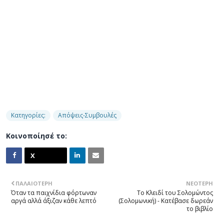
Κατηγορίες:
Απόψεις-Συμβουλές
Κοινοποίησέ το:
ΠΑΛΑΙΌΤΕΡΗ
ΝΕΌΤΕΡΗ
Όταν τα παιχνίδια φόρτωναν
Το Κλειδί του Σολομώντος
αργά αλλά άξιζαν κάθε λεπτό
(Σολομωνική) - Κατέβασε δωρεάν
το βιβλίο