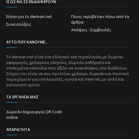
ΊΣΩΣ ΝΑ ΣΕ ΕΝΔΙΑΦΈΡΟΥΝ
Είπαν για το dwrean.net
Ποιος «κρύβεται» πίσω από τα
άρθρα
Συνεντεύξεις
Απόψεις - Συμβουλές
ΑΥΤΌ ΠΟΥ ΚΆΝΟΥΜΕ...
Το dwrean.net είναι ένα ελληνικό site τεχνολογίας με δωρεάν
εφαρμογές, χρήσιμους οδηγούς, δωρεάν μαθήματα και
επιλεγμένα καλούδια που αξίζει να ανακαλύψεις στο διαδίκτυο.
Στόχος του είναι να σου προτείνει χρήσιμο, δωρεάν και ποιοτικό
περιεχόμενο για υπολογιστές, κινητά και Internet, με απλό και
κατανοητό τρόπο.
ΤΑ ΕΡΓΑΛΕΊΑ ΜΑΣ
Δωρεάν δημιουργία QR Code
online
ΑΠΑΡΑΊΤΗΤΑ