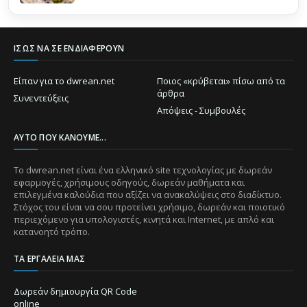
ΊΣΩΣ ΝΑ ΣΕ ΕΝΔΙΑΦΈΡΟΥΝ
Είπαν για το dwrean.net
Ποιος «κρύβεται» πίσω από τα
άρθρα
Συνεντεύξεις
Απόψεις - Συμβουλές
ΑΥΤΌ ΠΟΥ ΚΆΝΟΥΜΕ...
Το dwrean.net είναι ένα ελληνικό site τεχνολογίας με δωρεάν
εφαρμογές, χρήσιμους οδηγούς, δωρεάν μαθήματα και
επιλεγμένα καλούδια που αξίζει να ανακαλύψεις στο διαδίκτυο.
Στόχος του είναι να σου προτείνει χρήσιμο, δωρεάν και ποιοτικό
περιεχόμενο για υπολογιστές, κινητά και Internet, με απλό και
κατανοητό τρόπο.
ΤΑ ΕΡΓΑΛΕΊΑ ΜΑΣ
Δωρεάν δημιουργία QR Code
online