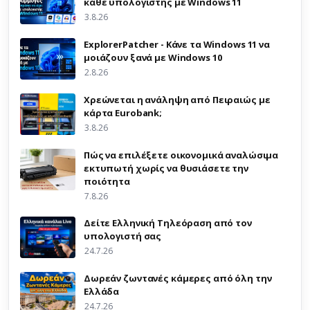
κάθε υπολογιστής με Windows 11
3.8.26
ExplorerPatcher - Κάνε τα Windows 11 να
μοιάζουν ξανά με Windows 10
2.8.26
Χρεώνεται η ανάληψη από Πειραιώς με
κάρτα Eurobank;
3.8.26
Πώς να επιλέξετε οικονομικά αναλώσιμα
εκτυπωτή χωρίς να θυσιάσετε την
ποιότητα
7.8.26
Δείτε Ελληνική Τηλεόραση από τον
υπολογιστή σας
24.7.26
Δωρεάν ζωντανές κάμερες από όλη την
Ελλάδα
24.7.26