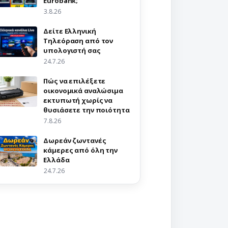
Eurobank;
3.8.26
Δείτε Ελληνική
Τηλεόραση από τον
υπολογιστή σας
24.7.26
Πώς να επιλέξετε
οικονομικά αναλώσιμα
εκτυπωτή χωρίς να
θυσιάσετε την ποιότητα
7.8.26
Δωρεάν ζωντανές
κάμερες από όλη την
Ελλάδα
24.7.26