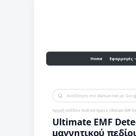
Home
Εφαρμογές
Αρχική σελίδα
Android Apps
Ultimate EMF D
Ultimate EMF Dete
μαγνητικού πεδίου