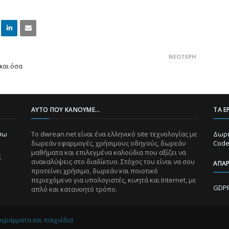
Linke
Email
ΝΕΌΤΕΡΗ
dIn
 και όσα
ΑΥΤΌ ΠΟΥ ΚΆΝΟΥΜΕ...
ΤΑ Ε
ίσω
Το dwrean.net είναι ένα ελληνικό site τεχνολογίας με
Δωρε
δωρεάν εφαρμογές, χρήσιμους οδηγούς, δωρεάν
Code
μαθήματα και επιλεγμένα καλούδια που αξίζει να
ς
ανακαλύψεις στο διαδίκτυο. Στόχος του είναι να σου
ΑΠΑ
προτείνει χρήσιμο, δωρεάν και ποιοτικό
περιεχόμενο για υπολογιστές, κινητά και Internet, με
GDPR
απλό και κατανοητό τρόπο.
ογράμματα και παιχνίδια