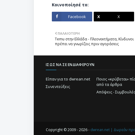
Κοινοποίησέ το:
Facebook
X
ΠΑΛΑΙΌΤΕΡΗ
Temu στην Ελλάδα - Πλεονεκτήματα, Κίνδυνοι
πρέπει να γνωρίζεις πριν αγοράσεις
ΊΣΩΣ ΝΑ ΣΕ ΕΝΔΙΑΦΈΡΟΥΝ
Είπαν για το dwrean.net
Ποιος «κρύβεται» π
από τα άρθρα
Συνεντεύξεις
Απόψεις - Συμβουλέ
Copyright © 2009 - 2026 -
dwrean.net | Δωρεάν πρ