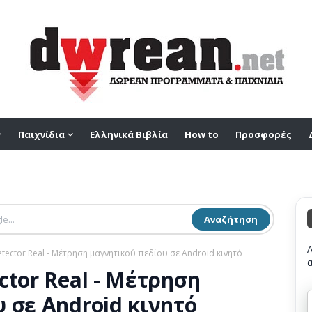
Παιχνίδια
Ελληνικά Βιβλία
How to
Προσφορές
Αναζήτηση
etector Real - Μέτρηση μαγνητικού πεδίου σε Android κινητό
ctor Real - Μέτρηση
 σε Android κινητό