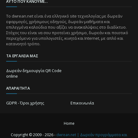
ΑΥΤΌ ΠΟΥ ΚΆΝΟΥΜΕ...
Το dwrean.net είναι ένα ελληνικό site τεχνολογίας με δωρεάν
εφαρμογές, χρήσιμους οδηγούς, δωρεάν μαθήματα και
επιλεγμένα καλούδια που αξίζει να ανακαλύψεις στο διαδίκτυο.
Στόχος του είναι να σου προτείνει χρήσιμο, δωρεάν και ποιοτικό
περιεχόμενο για υπολογιστές, κινητά και Internet, με απλό και
κατανοητό τρόπο.
ΤΑ ΕΡΓΑΛΕΊΑ ΜΑΣ
Δωρεάν δημιουργία QR Code
online
ΑΠΑΡΑΊΤΗΤΑ
GDPR - Όροι χρήσης
Επικοινωνία
Home
Copyright © 2009 - 2026 -
dwrean.net | Δωρεάν προγράμματα και