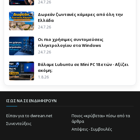
24.7.26
Δωρεάν ζωντανές κάμερες από όλη την
Ελλάδα
24.7.26
Οι πιο χρήσιμες συντομεύσεις
πληκτρολογίου στα Windows
24.7.26
Βάλαμε Lubuntu σε Mini PC 18 ετών - Αξίζει
ακόμη;
1.8.26
ΊΣΩΣ ΝΑ ΣΕ ΕΝΔΙΑΦΈΡΟΥΝ
Είπαν για το dwrean.net
Ποιος «κρύβεται» πίσω από τα
άρθρα
Συνεντεύξεις
Απόψεις - Συμβουλές