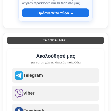
δωρεάν προσφορές και τα tech νέα μας.
Πρόσθεσέ το τώρα →
ΤΑ SOCIAL ΜΑΣ...
Ακολούθησέ μας
για να μη χάνεις δωρεάν καλούδια
Telegram
Viber
Facebook