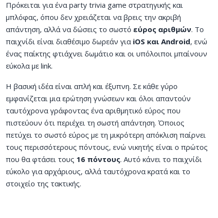
Πρόκειται για ένα party trivia game στρατηγικής και
μπλόφας, όπου δεν χρειάζεται να βρεις την ακριβή
απάντηση, αλλά να δώσεις το σωστό
εύρος αριθμών
. Το
παιχνίδι είναι διαθέσιμο δωρεάν για
iOS και Android
, ενώ
ένας παίκτης φτιάχνει δωμάτιο και οι υπόλοιποι μπαίνουν
εύκολα με link.
Η βασική ιδέα είναι απλή και έξυπνη. Σε κάθε γύρο
εμφανίζεται μια ερώτηση γνώσεων και όλοι απαντούν
ταυτόχρονα γράφοντας ένα αριθμητικό εύρος που
πιστεύουν ότι περιέχει τη σωστή απάντηση. Όποιος
πετύχει το σωστό εύρος με τη μικρότερη απόκλιση παίρνει
τους περισσότερους πόντους, ενώ νικητής είναι ο πρώτος
που θα φτάσει τους
16 πόντους
. Αυτό κάνει το παιχνίδι
εύκολο για αρχάριους, αλλά ταυτόχρονα κρατά και το
στοιχείο της τακτικής.