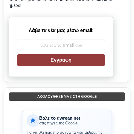
ημέρα!
Λάβε τα νέα μας μέσω email:
Εγγραφή
ΑΚΟΛΟΎΘΗΣΈ ΜΑΣ ΣΤΗ GOOGLE
Βάλε το dwrean.net
στις πηγές της Google
Για να βλέπεις πιο συχνά τα νέα άρθρα, τις