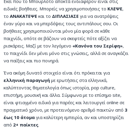
Εκεί που το Μπουρλότο αποκτά ενδιαφέρον είναι στις
ειδικές βοήθειες. Μπορείς να χρησιμοποιήσεις το
ΚΛΕΨΕ
,
το
ΑΝΑΚΑΤΕΨΕ
και το
ΔΙΠΛΑΣΙΑΣΕ
για να ανατρέψεις
έναν γύρο και να μπερδέψεις τους αντιπάλους σου. Οι
βοήθειες χρησιμοποιούνται μόνο μία φορά σε κάθε
παιχνίδι, οπότε σε βάζουν να σκεφτείς πότε αξίζει να
ρισκάρεις. Μαζί με τον λεγόμενο
«Κανόνα του Σερίφη»
,
το παιχνίδι δεν μένει μόνο στις γνώσεις, αλλά σε αναγκάζει
να παίξεις και πιο πονηρά.
Ένα ακόμη δυνατό στοιχείο είναι ότι πρόκειται για
ελληνική παραγωγή
με ερωτήσεις στα ελληνικά,
καλύπτοντας θεματολογία όπως ιστορία, pop culture,
επιστήμη, μουσική και άλλα. Σύμφωνα με το επίσημο site,
είναι φτιαγμένο ειδικά για παρέες και λειτουργεί online σε
πραγματικό χρόνο, με προτεινόμενο αριθμό παικτών από
3
έως 10 άτομα
για καλύτερη εμπειρία, αν και υποστηρίζει
από
2+ παίκτες
.