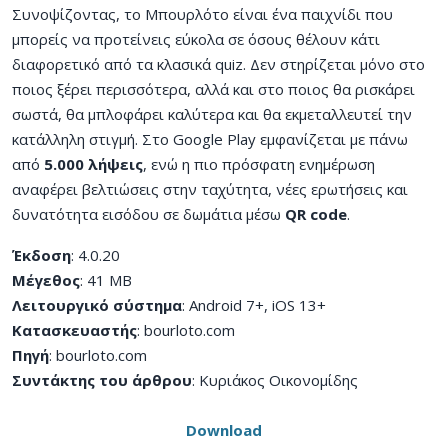
Συνοψίζοντας, το Μπουρλότο είναι ένα παιχνίδι που
μπορείς να προτείνεις εύκολα σε όσους θέλουν κάτι
διαφορετικό από τα κλασικά quiz. Δεν στηρίζεται μόνο στο
ποιος ξέρει περισσότερα, αλλά και στο ποιος θα ρισκάρει
σωστά, θα μπλοφάρει καλύτερα και θα εκμεταλλευτεί την
κατάλληλη στιγμή. Στο Google Play εμφανίζεται με πάνω
από
5.000 λήψεις
, ενώ η πιο πρόσφατη ενημέρωση
αναφέρει βελτιώσεις στην ταχύτητα, νέες ερωτήσεις και
δυνατότητα εισόδου σε δωμάτια μέσω
QR code
.
Έκδοση
: 4.0.20
Μέγεθος
: 41 MB
Λειτουργικό σύστημα
: Android 7+, iOS 13+
Κατασκευαστής
: bourloto.com
Πηγή
: bourloto.com
Συντάκτης του άρθρου
: Κυριάκος Οικονομίδης
Download