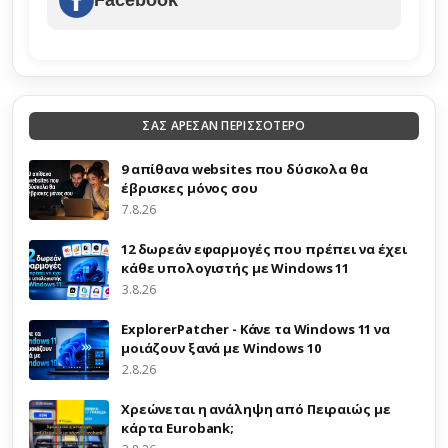
ΣΑΣ ΑΡΕΣΑΝ ΠΕΡΙΣΣΟΤΕΡΟ
9 απίθανα websites που δύσκολα θα
έβρισκες μόνος σου
7.8.26
12 δωρεάν εφαρμογές που πρέπει να έχει
κάθε υπολογιστής με Windows 11
3.8.26
ExplorerPatcher - Κάνε τα Windows 11 να
μοιάζουν ξανά με Windows 10
2.8.26
Χρεώνεται η ανάληψη από Πειραιώς με
κάρτα Eurobank;