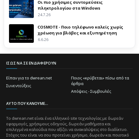
Οι πιο χρήσιμες συντομεύσεις
πληκτρολογίου στα Windows
24.7.26
COSMOTE - Ποιο τηλέφωνο καλείς χωρίς
χρέωση για βλάβες και εξυπηρέτηση
6.6.26
ΊΣΩΣ ΝΑ ΣΕ ΕΝΔΙΑΦΈΡΟΥΝ
Είπαν για το dwrean.net
Ποιος «κρύβεται» πίσω από τα
άρθρα
Συνεντεύξεις
Απόψεις - Συμβουλές
ΑΥΤΌ ΠΟΥ ΚΆΝΟΥΜΕ...
Το dwrean.net είναι ένα ελληνικό site τεχνολογίας με δωρεάν
εφαρμογές, χρήσιμους οδηγούς, δωρεάν μαθήματα και
επιλεγμένα καλούδια που αξίζει να ανακαλύψεις στο διαδίκτυο.
Στόχος του είναι να σου προτείνει χρήσιμο, δωρεάν και ποιοτικό