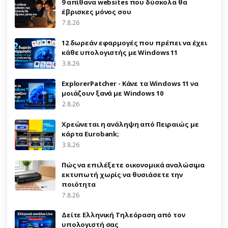
9 απίθανα websites που δύσκολα θα
έβρισκες μόνος σου
7.8.26
12 δωρεάν εφαρμογές που πρέπει να έχει
κάθε υπολογιστής με Windows 11
3.8.26
ExplorerPatcher - Κάνε τα Windows 11 να
μοιάζουν ξανά με Windows 10
2.8.26
Χρεώνεται η ανάληψη από Πειραιώς με
κάρτα Eurobank;
3.8.26
Πώς να επιλέξετε οικονομικά αναλώσιμα
εκτυπωτή χωρίς να θυσιάσετε την
ποιότητα
7.8.26
Δείτε Ελληνική Τηλεόραση από τον
υπολογιστή σας