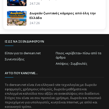
24.7.26
Δωρεάν ζωντανές κάμερες από όλη την
Ελλάδα
24.7.26
ΊΣΩΣ ΝΑ ΣΕ ΕΝΔΙΑΦΈΡΟΥΝ
Είπαν για το dwrean.net
Ποιος «κρύβεται» πίσω από τα
άρθρα
Συνεντεύξεις
Απόψεις - Συμβουλές
ΑΥΤΌ ΠΟΥ ΚΆΝΟΥΜΕ...
Το dwrean.net είναι ένα ελληνικό site τεχνολογίας με δωρεάν
εφαρμογές, χρήσιμους οδηγούς, δωρεάν μαθήματα και
επιλεγμένα καλούδια που αξίζει να ανακαλύψεις στο διαδίκτυο.
Στόχος του είναι να σου προτείνει χρήσιμο, δωρεάν και ποιοτικό
περιεχόμενο για υπολογιστές, κινητά και Internet, με απλό και
κατανοητό τρόπο.