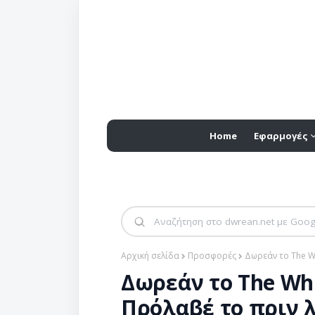
Home
Εφαρμογές
Αρχική σελίδα
Προσφορές
Δωρεάν το The Wh
Δωρεάν το The Whi
Πρόλαβέ το πριν λ