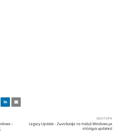
Linke
Email
ΝΕΌΤΕΡΗ
dIn
indows –
Legacy Update - Ζωντάνεψε τα παλιά Windows με
ς
επίσημα updates!