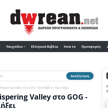
Παιχνίδια
Ελληνικά Βιβλία
How to
Προσφορές
Αναζήτηση
ispering Valley στο GOG - Πρόλαβέ το πριν λήξει
spering Valley στο GOG -
ήξει