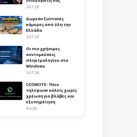
υπολογιστή σας
24.7.26
Δωρεάν ζωντανές
κάμερες από όλη την
Ελλάδα
24.7.26
Οι πιο χρήσιμες
συντομεύσεις
πληκτρολογίου στα
Windows
24.7.26
COSMOTE - Ποιο
τηλέφωνο καλείς χωρίς
χρέωση για βλάβες και
εξυπηρέτηση
6.6.26