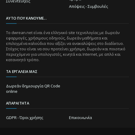
Συνεντεύξεις
Απόψεις - Συμβουλές
ΑΥΤΌ ΠΟΥ ΚΆΝΟΥΜΕ...
Το dwrean.net είναι ένα ελληνικό site τεχνολογίας με δωρεάν
εφαρμογές, χρήσιμους οδηγούς, δωρεάν μαθήματα και
επιλεγμένα καλούδια που αξίζει να ανακαλύψεις στο διαδίκτυο.
Στόχος του είναι να σου προτείνει χρήσιμο, δωρεάν και ποιοτικό
περιεχόμενο για υπολογιστές, κινητά και Internet, με απλό και
κατανοητό τρόπο.
ΤΑ ΕΡΓΑΛΕΊΑ ΜΑΣ
Δωρεάν δημιουργία QR Code
online
ΑΠΑΡΑΊΤΗΤΑ
GDPR - Όροι χρήσης
Επικοινωνία