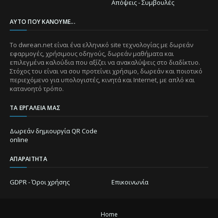
Απόψεις - Συμβουλές
ΑΥΤΌ ΠΟΥ ΚΆΝΟΥΜΕ...
Το dwrean.net είναι ένα ελληνικό site τεχνολογίας με δωρεάν
εφαρμογές, χρήσιμους οδηγούς, δωρεάν μαθήματα και
επιλεγμένα καλούδια που αξίζει να ανακαλύψεις στο διαδίκτυο.
Στόχος του είναι να σου προτείνει χρήσιμο, δωρεάν και ποιοτικό
περιεχόμενο για υπολογιστές, κινητά και Internet, με απλό και
κατανοητό τρόπο.
ΤΑ ΕΡΓΑΛΕΊΑ ΜΑΣ
Δωρεάν δημιουργία QR Code
online
ΑΠΑΡΑΊΤΗΤΑ
GDPR - Όροι χρήσης
Επικοινωνία
Home