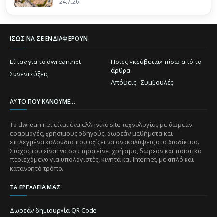
24.7.26
ΊΣΩΣ ΝΑ ΣΕ ΕΝΔΙΑΦΈΡΟΥΝ
Είπαν για το dwrean.net
Ποιος «κρύβεται» πίσω από τα
άρθρα
Συνεντεύξεις
Απόψεις - Συμβουλές
ΑΥΤΌ ΠΟΥ ΚΆΝΟΥΜΕ...
Το dwrean.net είναι ένα ελληνικό site τεχνολογίας με δωρεάν
εφαρμογές, χρήσιμους οδηγούς, δωρεάν μαθήματα και
επιλεγμένα καλούδια που αξίζει να ανακαλύψεις στο διαδίκτυο.
Στόχος του είναι να σου προτείνει χρήσιμο, δωρεάν και ποιοτικό
περιεχόμενο για υπολογιστές, κινητά και Internet, με απλό και
κατανοητό τρόπο.
ΤΑ ΕΡΓΑΛΕΊΑ ΜΑΣ
Δωρεάν δημιουργία QR Code