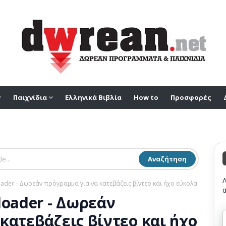
Παιχνίδια
Ελληνικά Βιβλία
How to
Προσφορές
Αναζήτηση
oader - Δωρεάν πρόγραμμα για να κατεβάζεις βίντεο και ήχο εύκολα
loader - Δωρεάν
κατεβάζεις βίντεο και ήχο