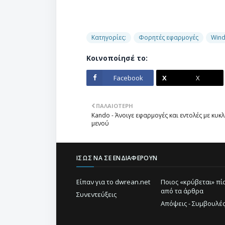
Κατηγορίες:
Φορητές εφαρμογές
Win
Κοινοποίησέ το:
Facebook
X
ΠΑΛΑΙΌΤΕΡΗ
Kando - Άνοιγε εφαρμογές και εντολές με κυκλ
μενού
ΊΣΩΣ ΝΑ ΣΕ ΕΝΔΙΑΦΈΡΟΥΝ
Είπαν για το dwrean.net
Ποιος «κρύβεται» π
από τα άρθρα
Συνεντεύξεις
Απόψεις - Συμβουλέ