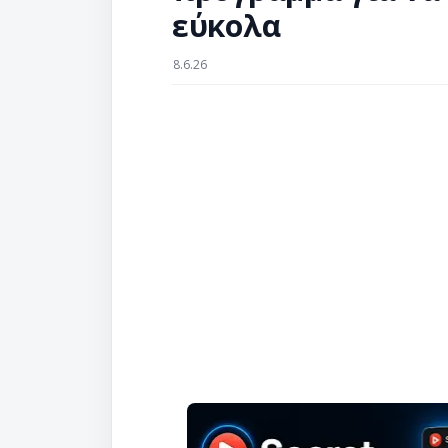
εύκολα
8.6.26