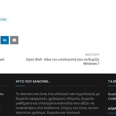
dows
Linke
Email
ΝΕΌΤΕΡΗ
dIn
ικό
Open Shell - Κάνε τον υπολογιστή σου να θυμίζει
Windows 7
ΑΥΤΌ ΠΟΥ ΚΆΝΟΥΜΕ...
ΤΑ Ε
ίσω
Το dwrean.net είναι ένα ελληνικό site τεχνολογίας με
Δωρε
δωρεάν εφαρμογές, χρήσιμους οδηγούς, δωρεάν
Code
μαθήματα και επιλεγμένα καλούδια που αξίζει να
ς
ανακαλύψεις στο διαδίκτυο. Στόχος του είναι να σου
ΑΠΑ
προτείνει χρήσιμο, δωρεάν και ποιοτικό