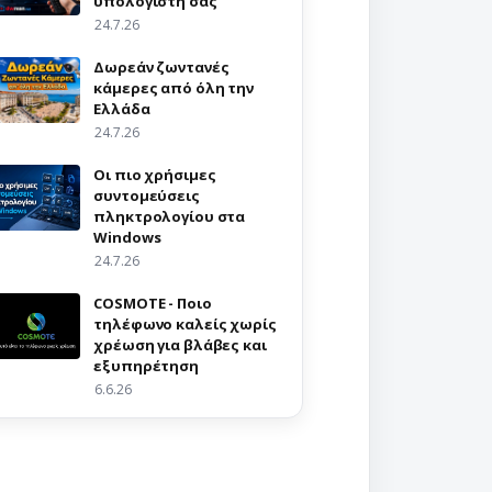
υπολογιστή σας
24.7.26
Δωρεάν ζωντανές
κάμερες από όλη την
Ελλάδα
24.7.26
Οι πιο χρήσιμες
συντομεύσεις
πληκτρολογίου στα
Windows
24.7.26
COSMOTE - Ποιο
τηλέφωνο καλείς χωρίς
χρέωση για βλάβες και
εξυπηρέτηση
6.6.26