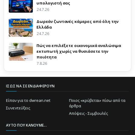
υπολογιστή σας
24.7.26
Δωρεάν ζωντανές κάμερες από όλη την
Ελλάδα
24.7.26
Πώς να επιλέξετε οικονομικά αναλώσιμα
εκτυπωτή χωρίς να θυσιάσετε την
ποιότητα
7.8.26
ΊΣΩΣ ΝΑ ΣΕ ΕΝΔΙΑΦΈΡΟΥΝ
Είπαν για το dwrean.net
Ποιος «κρύβεται» πίσω από τα
άρθρα
Συνεντεύξεις
Απόψεις - Συμβουλές
ΑΥΤΌ ΠΟΥ ΚΆΝΟΥΜΕ...