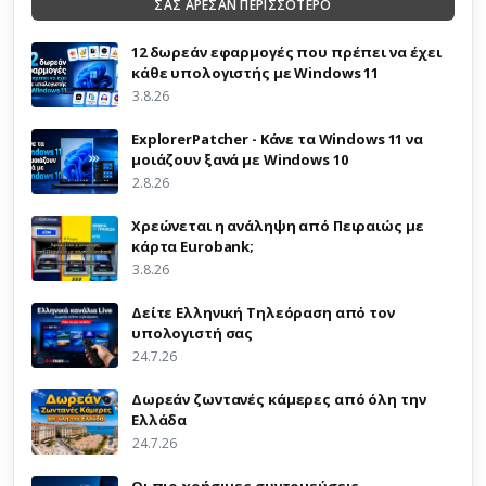
ΣΑΣ ΑΡΕΣΑΝ ΠΕΡΙΣΣΟΤΕΡΟ
12 δωρεάν εφαρμογές που πρέπει να έχει
κάθε υπολογιστής με Windows 11
3.8.26
ExplorerPatcher - Κάνε τα Windows 11 να
μοιάζουν ξανά με Windows 10
2.8.26
Χρεώνεται η ανάληψη από Πειραιώς με
κάρτα Eurobank;
3.8.26
Δείτε Ελληνική Τηλεόραση από τον
υπολογιστή σας
24.7.26
Δωρεάν ζωντανές κάμερες από όλη την
Ελλάδα
24.7.26
Οι πιο χρήσιμες συντομεύσεις