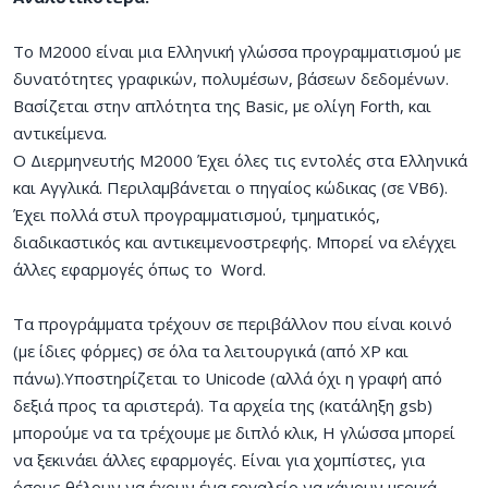
Το Μ2000 είναι μια Ελληνική γλώσσα προγραμματισμού με
δυνατότητες γραφικών, πολυμέσων, βάσεων δεδομένων.
Βασίζεται στην απλότητα της Basic, με ολίγη Forth, και
αντικείμενα.
Ο Διερμηνευτής Μ2000 Έχει όλες τις εντολές στα Ελληνικά
και Αγγλικά. Περιλαμβάνεται ο πηγαίος κώδικας (σε VB6).
Έχει πολλά στυλ προγραμματισμού, τμηματικός,
διαδικαστικός και αντικειμενοστρεφής. Μπορεί να ελέγχει
άλλες εφαρμογές όπως το Word.
Τα προγράμματα τρέχουν σε περιβάλλον που είναι κοινό
(με ίδιες φόρμες) σε όλα τα λειτουργικά (από XP και
πάνω).Υποστηρίζεται το Unicode (αλλά όχι η γραφή από
δεξιά προς τα αριστερά). Τα αρχεία της (κατάληξη gsb)
μπορούμε να τα τρέχουμε με διπλό κλικ, Η γλώσσα μπορεί
να ξεκινάει άλλες εφαρμογές. Είναι για χομπίστες, για
όσους θέλουν να έχουν ένα εργαλείο να κάνουν μερικά