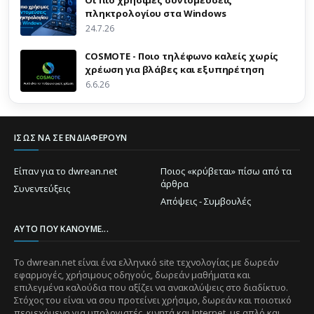
πληκτρολογίου στα Windows
24.7.26
COSMOTE - Ποιο τηλέφωνο καλείς χωρίς
χρέωση για βλάβες και εξυπηρέτηση
6.6.26
ΊΣΩΣ ΝΑ ΣΕ ΕΝΔΙΑΦΈΡΟΥΝ
Είπαν για το dwrean.net
Ποιος «κρύβεται» πίσω από τα
άρθρα
Συνεντεύξεις
Απόψεις - Συμβουλές
ΑΥΤΌ ΠΟΥ ΚΆΝΟΥΜΕ...
Το dwrean.net είναι ένα ελληνικό site τεχνολογίας με δωρεάν
εφαρμογές, χρήσιμους οδηγούς, δωρεάν μαθήματα και
επιλεγμένα καλούδια που αξίζει να ανακαλύψεις στο διαδίκτυο.
Στόχος του είναι να σου προτείνει χρήσιμο, δωρεάν και ποιοτικό
περιεχόμενο για υπολογιστές, κινητά και Internet, με απλό και