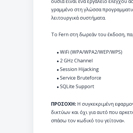
ουσία είναι ένα εργαλείο ελέγχου 
γραμμένο στη γλώσσα προγραμματισ
λειτουργικά συστήματα.
To Fern στη δωρεάν του έκδοση, παρ
WiFi (WPA/WPA2/WEP/WPS)
2 GHz Channel
Session Hijacking
Service Bruteforce
SQLite Support
ΠΡΟΣΟΧΗ:
Η συγκεκριμένη εφαρμογ
δικτύων και όχι για αυτό που αρκε
σπάσω τον κωδικό του γείτονα».