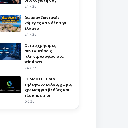
υπολογιστή σας
24.7.26
Δωρεάν ζωντανές
κάμερες από όλη την
Ελλάδα
24.7.26
Οι πιο χρήσιμες
συντομεύσεις
πληκτρολογίου στα
Windows
24.7.26
COSMOTE - Ποιο
τηλέφωνο καλείς χωρίς
χρέωση για βλάβες και
εξυπηρέτηση
6.6.26