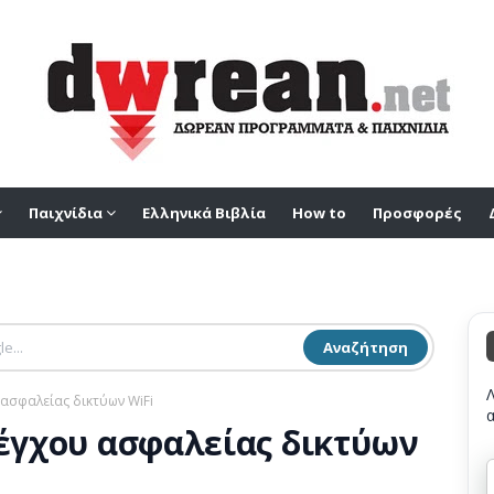
Παιχνίδια
Ελληνικά Βιβλία
How to
Προσφορές
Αναζήτηση
 ασφαλείας δικτύων WiFi
λέγχου ασφαλείας δικτύων