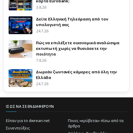
κάρτα Eurobank;
3.8.26
Δείτε Ελληνική Τηλεόραση από τον
υπολογιστή σας
24.7.26
Πώς να επιλέξετε οικονομικά αναλώσιμα
εκτυπωτή χωρίς να θυσιάσετε την
ποιότητα
7.8.26
Δωρεάν ζωντανές κάμερες από όλη την
Ελλάδα
24.7.26
ΊΣΩΣ ΝΑ ΣΕ ΕΝΔΙΑΦΈΡΟΥΝ
Είπαν για το dwrean.net
Ποιος «κρύβεται» πίσω από τα
άρθρα
Συνεντεύξεις