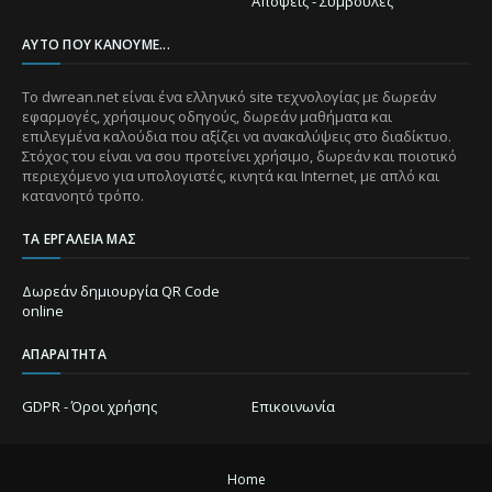
Απόψεις - Συμβουλές
ΑΥΤΌ ΠΟΥ ΚΆΝΟΥΜΕ...
Το dwrean.net είναι ένα ελληνικό site τεχνολογίας με δωρεάν
εφαρμογές, χρήσιμους οδηγούς, δωρεάν μαθήματα και
επιλεγμένα καλούδια που αξίζει να ανακαλύψεις στο διαδίκτυο.
Στόχος του είναι να σου προτείνει χρήσιμο, δωρεάν και ποιοτικό
περιεχόμενο για υπολογιστές, κινητά και Internet, με απλό και
κατανοητό τρόπο.
ΤΑ ΕΡΓΑΛΕΊΑ ΜΑΣ
Δωρεάν δημιουργία QR Code
online
ΑΠΑΡΑΊΤΗΤΑ
GDPR - Όροι χρήσης
Επικοινωνία
Home