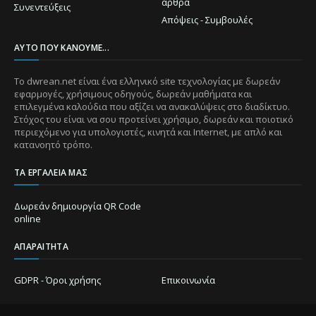
άρθρα
Συνεντεύξεις
Απόψεις - Συμβουλές
ΑΥΤΌ ΠΟΥ ΚΆΝΟΥΜΕ...
Το dwrean.net είναι ένα ελληνικό site τεχνολογίας με δωρεάν
εφαρμογές, χρήσιμους οδηγούς, δωρεάν μαθήματα και
επιλεγμένα καλούδια που αξίζει να ανακαλύψεις στο διαδίκτυο.
Στόχος του είναι να σου προτείνει χρήσιμο, δωρεάν και ποιοτικό
περιεχόμενο για υπολογιστές, κινητά και Internet, με απλό και
κατανοητό τρόπο.
ΤΑ ΕΡΓΑΛΕΊΑ ΜΑΣ
Δωρεάν δημιουργία QR Code
online
ΑΠΑΡΑΊΤΗΤΑ
GDPR - Όροι χρήσης
Επικοινωνία