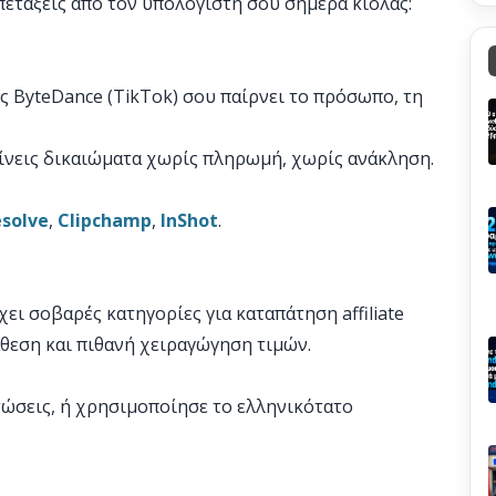
α πετάξεις από τον υπολογιστή σου σήμερα κιόλας:
ς ByteDance (TikTok) σου παίρνει το πρόσωπο, τη
ίνεις δικαιώματα χωρίς πληρωμή, χωρίς ανάκληση.
esolve
,
Clipchamp
,
InShot
.
ει σοβαρές κατηγορίες για καταπάτηση affiliate
άθεση και πιθανή χειραγώγηση τιμών.
τώσεις, ή χρησιμοποίησε το ελληνικότατο