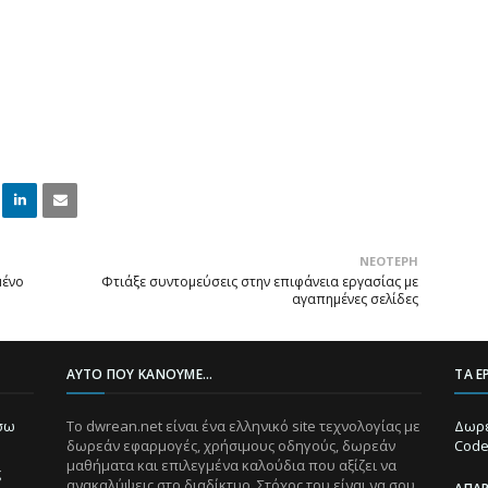
Linke
Email
ΝΕΌΤΕΡΗ
dIn
μένο
Φτιάξε συντομεύσεις στην επιφάνεια εργασίας με
αγαπημένες σελίδες
ΑΥΤΌ ΠΟΥ ΚΆΝΟΥΜΕ...
ΤΑ Ε
ίσω
Το dwrean.net είναι ένα ελληνικό site τεχνολογίας με
Δωρε
δωρεάν εφαρμογές, χρήσιμους οδηγούς, δωρεάν
Code
μαθήματα και επιλεγμένα καλούδια που αξίζει να
ς
ανακαλύψεις στο διαδίκτυο. Στόχος του είναι να σου