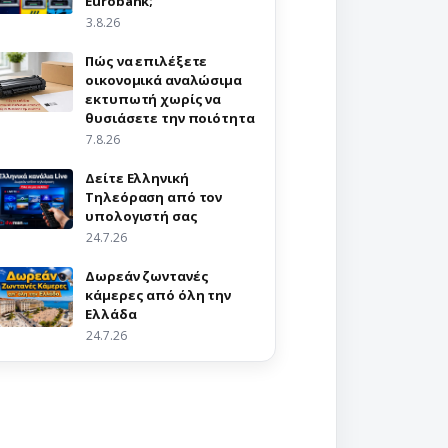
Eurobank;
3.8.26
Πώς να επιλέξετε
οικονομικά αναλώσιμα
εκτυπωτή χωρίς να
θυσιάσετε την ποιότητα
7.8.26
Δείτε Ελληνική
Τηλεόραση από τον
υπολογιστή σας
24.7.26
Δωρεάν ζωντανές
κάμερες από όλη την
Ελλάδα
24.7.26