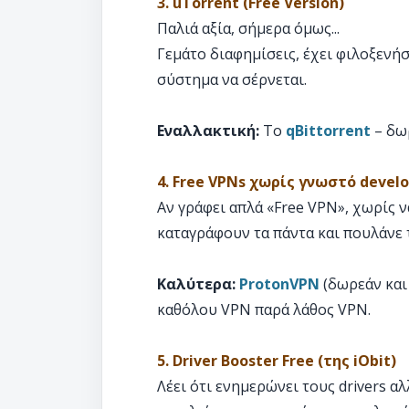
3. uTorrent (Free Version)
Παλιά αξία, σήμερα όμως...
Γεμάτο διαφημίσεις, έχει φιλοξενήσ
σύστημα να σέρνεται.
Εναλλακτική:
Το
qBittorrent
– δωρ
4. Free VPNs χωρίς γνωστό devel
Αν γράφει απλά «Free VPN», χωρίς ν
καταγράφουν τα πάντα και πουλάνε 
Καλύτερα:
ProtonVPN
(δωρεάν και
καθόλου VPN παρά λάθος VPN.
5. Driver Booster Free (της iObit)
Λέει ότι ενημερώνει τους drivers α