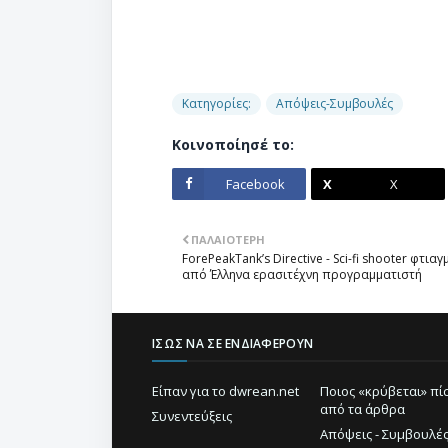
Κατηγορίες:
Απόψεις-Συμβουλές
Κοινοποίησέ το:
Facebook
X
ΠΑΛΑΙΌΤΕΡΗ
ForePeakTank’s Directive - Sci-fi shooter φτιαγ
από Έλληνα ερασιτέχνη προγραμματιστή
ΊΣΩΣ ΝΑ ΣΕ ΕΝΔΙΑΦΈΡΟΥΝ
Είπαν για το dwrean.net
Ποιος «κρύβεται» π
από τα άρθρα
Συνεντεύξεις
Απόψεις - Συμβουλέ