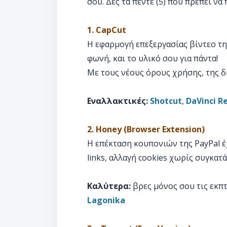
σου. Δες τα πέντε (5) που πρέπει ν
1. CapCut
Η εφαρμογή επεξεργασίας βίντεο τη
φωνή, και το υλικό σου για πάντα!
Με τους νέους όρους χρήσης, της δ
Εναλλακτικές:
Shotcut
,
DaVinci R
2. Honey (Browser Extension)
Η επέκταση κουπονιών της PayPal έχ
links, αλλαγή cookies χωρίς συγκατ
Καλύτερα:
βρες μόνος σου τις εκπ
Lagonika