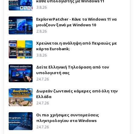
κάθε υπολογιστής με Windows 11
3.8.26
ExplorerPatcher - Κάνε τα Windows 11 να
μοιάζουν ξανά με Windows 10
2.8.26
Χρεώνεται η ανάληψη από Πειραιώς με
κάρτα Eurobank;
3.8.26
Δείτε Ελληνική Τηλεόραση από τον
υπολογιστή σας
24.7.26
Δωρεάν ζωντανές κάμερες από όλη την
Ελλάδα
24.7.26
Οι πιο χρήσιμες συντομεύσεις
πληκτρολογίου στα Windows
24.7.26