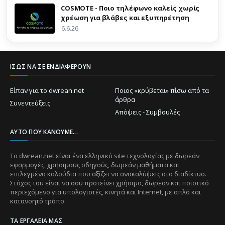
COSMOTE - Ποιο τηλέφωνο καλείς χωρίς
χρέωση για βλάβες και εξυπηρέτηση
6.6.26
ΊΣΩΣ ΝΑ ΣΕ ΕΝΔΙΑΦΈΡΟΥΝ
Είπαν για το dwrean.net
Ποιος «κρύβεται» πίσω από τα
άρθρα
Συνεντεύξεις
Απόψεις - Συμβουλές
ΑΥΤΌ ΠΟΥ ΚΆΝΟΥΜΕ...
Το dwrean.net είναι ένα ελληνικό site τεχνολογίας με δωρεάν
εφαρμογές, χρήσιμους οδηγούς, δωρεάν μαθήματα και
επιλεγμένα καλούδια που αξίζει να ανακαλύψεις στο διαδίκτυο.
Στόχος του είναι να σου προτείνει χρήσιμο, δωρεάν και ποιοτικό
περιεχόμενο για υπολογιστές, κινητά και Internet, με απλό και
κατανοητό τρόπο.
ΤΑ ΕΡΓΑΛΕΊΑ ΜΑΣ