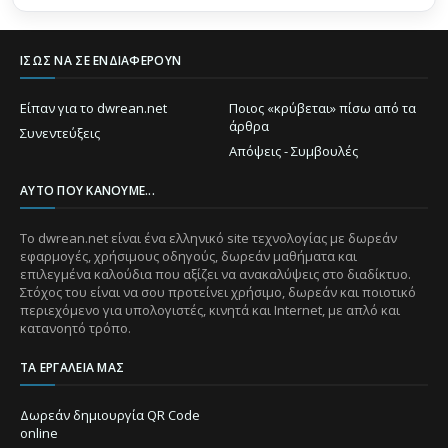
ΊΣΩΣ ΝΑ ΣΕ ΕΝΔΙΑΦΈΡΟΥΝ
Είπαν για το dwrean.net
Ποιος «κρύβεται» πίσω από τα
άρθρα
Συνεντεύξεις
Απόψεις - Συμβουλές
ΑΥΤΌ ΠΟΥ ΚΆΝΟΥΜΕ...
Το dwrean.net είναι ένα ελληνικό site τεχνολογίας με δωρεάν
εφαρμογές, χρήσιμους οδηγούς, δωρεάν μαθήματα και
επιλεγμένα καλούδια που αξίζει να ανακαλύψεις στο διαδίκτυο.
Στόχος του είναι να σου προτείνει χρήσιμο, δωρεάν και ποιοτικό
περιεχόμενο για υπολογιστές, κινητά και Internet, με απλό και
κατανοητό τρόπο.
ΤΑ ΕΡΓΑΛΕΊΑ ΜΑΣ
Δωρεάν δημιουργία QR Code
online