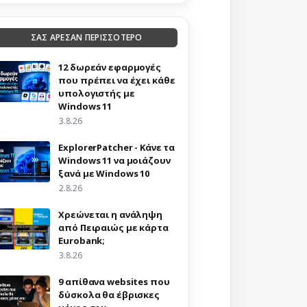
ΣΑΣ ΑΡΕΣΑΝ ΠΕΡΙΣΣΟΤΕΡΟ
12 δωρεάν εφαρμογές
που πρέπει να έχει κάθε
υπολογιστής με
Windows 11
3.8.26
ExplorerPatcher - Κάνε τα
Windows 11 να μοιάζουν
ξανά με Windows 10
2.8.26
Χρεώνεται η ανάληψη
από Πειραιώς με κάρτα
Eurobank;
3.8.26
9 απίθανα websites που
δύσκολα θα έβρισκες