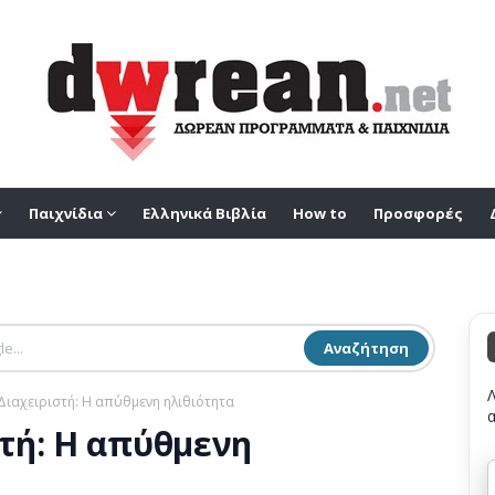
Παιχνίδια
Ελληνικά Βιβλία
How to
Προσφορές
Αναζήτηση
ιαχειριστή: Η απύθμενη ηλιθιότητα
τή: Η απύθμενη