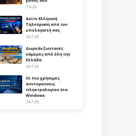
μόνος σου
7.8.26
Δείτε Ελληνική
Τηλεόραση από τον
υπολογιστή σας
24.7.26
Δωρεάν ζωντανές
κάμερες από όλη την
Ελλάδα
24.7.26
Οι πιο χρήσιμες
συντομεύσεις
πληκτρολογίου στα
Windows
24.7.26