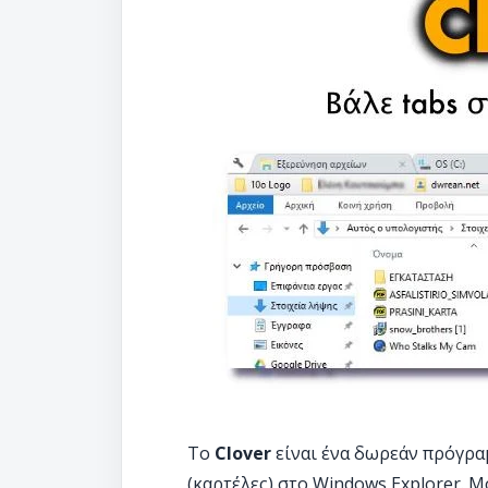
To
Clover
είναι ένα δωρεάν πρόγραμ
(καρτέλες) στο Windows Εxplorer. Μ