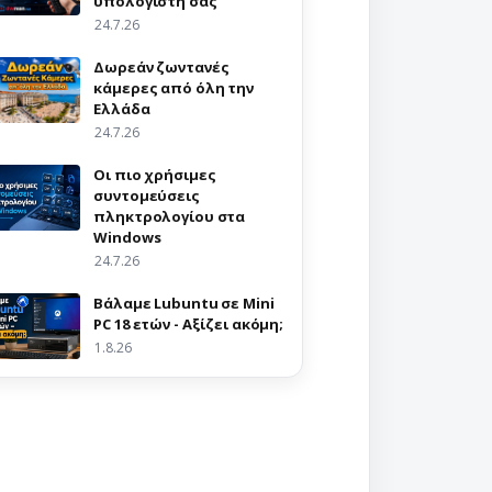
υπολογιστή σας
24.7.26
Δωρεάν ζωντανές
κάμερες από όλη την
Ελλάδα
24.7.26
Οι πιο χρήσιμες
συντομεύσεις
πληκτρολογίου στα
Windows
24.7.26
Βάλαμε Lubuntu σε Mini
PC 18 ετών - Αξίζει ακόμη;
1.8.26