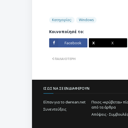
Κατηγορίες:
Windows
Κοινοποίησέ το:
Facebook
X
ΠΑΛΑΙΌΤΕΡΗ
ΊΣΩΣ ΝΑ ΣΕ ΕΝΔΙΑΦΈΡΟΥΝ
Είπαν για το dwrean.net
Ποιος «κρύβεται» π
από τα άρθρα
Συνεντεύξεις
Απόψεις - Συμβουλέ