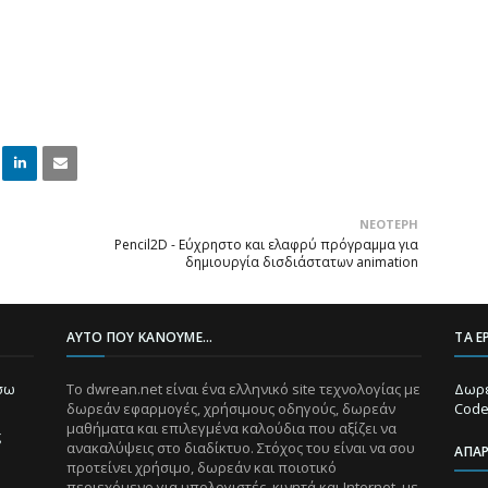
Linke
Email
ΝΕΌΤΕΡΗ
dIn
Pencil2D - Εύχρηστο και ελαφρύ πρόγραμμα για
δημιουργία δισδιάστατων animation
ΑΥΤΌ ΠΟΥ ΚΆΝΟΥΜΕ...
ΤΑ Ε
ίσω
Το dwrean.net είναι ένα ελληνικό site τεχνολογίας με
Δωρε
δωρεάν εφαρμογές, χρήσιμους οδηγούς, δωρεάν
Code
μαθήματα και επιλεγμένα καλούδια που αξίζει να
ς
ανακαλύψεις στο διαδίκτυο. Στόχος του είναι να σου
ΑΠΑ
προτείνει χρήσιμο, δωρεάν και ποιοτικό
περιεχόμενο για υπολογιστές, κινητά και Internet, με