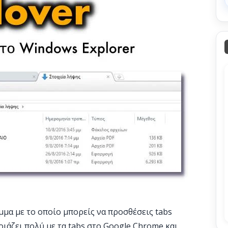
μα με το οποίο μπορείς να προσθέσεις tabs
οιάζει πολύ με τα tabs στο Google Chrome και