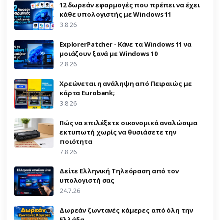
12 δωρεάν εφαρμογές που πρέπει να έχει
κάθε υπολογιστής με Windows 11
3.8.26
ExplorerPatcher - Κάνε τα Windows 11 να
μοιάζουν ξανά με Windows 10
2.8.26
Χρεώνεται η ανάληψη από Πειραιώς με
κάρτα Eurobank;
3.8.26
Πώς να επιλέξετε οικονομικά αναλώσιμα
εκτυπωτή χωρίς να θυσιάσετε την
ποιότητα
7.8.26
Δείτε Ελληνική Τηλεόραση από τον
υπολογιστή σας
24.7.26
Δωρεάν ζωντανές κάμερες από όλη την
Ελλάδα