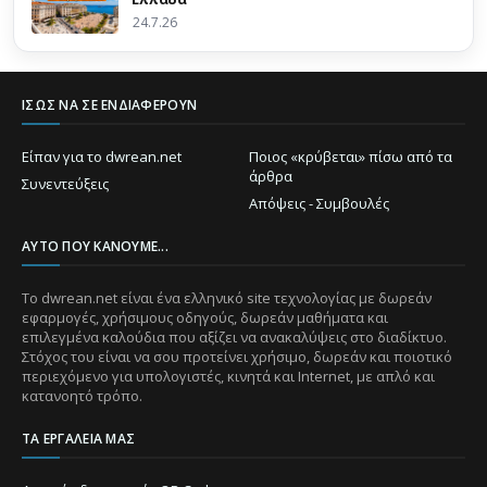
24.7.26
ΊΣΩΣ ΝΑ ΣΕ ΕΝΔΙΑΦΈΡΟΥΝ
Είπαν για το dwrean.net
Ποιος «κρύβεται» πίσω από τα
άρθρα
Συνεντεύξεις
Απόψεις - Συμβουλές
ΑΥΤΌ ΠΟΥ ΚΆΝΟΥΜΕ...
Το dwrean.net είναι ένα ελληνικό site τεχνολογίας με δωρεάν
εφαρμογές, χρήσιμους οδηγούς, δωρεάν μαθήματα και
επιλεγμένα καλούδια που αξίζει να ανακαλύψεις στο διαδίκτυο.
Στόχος του είναι να σου προτείνει χρήσιμο, δωρεάν και ποιοτικό
περιεχόμενο για υπολογιστές, κινητά και Internet, με απλό και
κατανοητό τρόπο.
ΤΑ ΕΡΓΑΛΕΊΑ ΜΑΣ