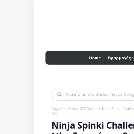
Home
Εφαρμογές
Αρχική σελίδα
iOS Games
Ninja Spinki Chal
Bird
Ninja Spinki Chall