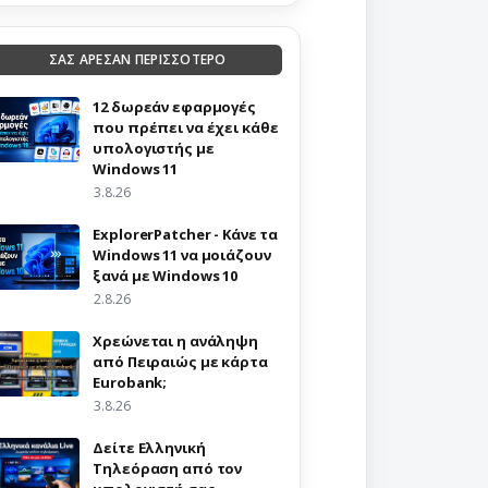
ΣΑΣ ΑΡΕΣΑΝ ΠΕΡΙΣΣΟΤΕΡΟ
12 δωρεάν εφαρμογές
που πρέπει να έχει κάθε
υπολογιστής με
Windows 11
3.8.26
ExplorerPatcher - Κάνε τα
Windows 11 να μοιάζουν
ξανά με Windows 10
2.8.26
Χρεώνεται η ανάληψη
από Πειραιώς με κάρτα
Eurobank;
3.8.26
Δείτε Ελληνική
Τηλεόραση από τον