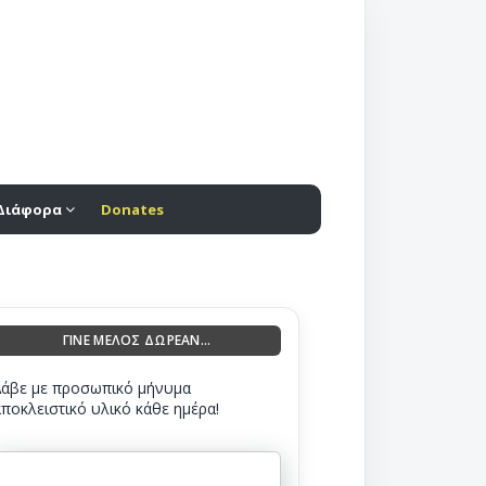
Διάφορα
Donates
ΓΙΝΕ ΜΕΛΟΣ ΔΩΡΕΑΝ...
Λάβε με προσωπικό μήνυμα
αποκλειστικό υλικό κάθε ημέρα!