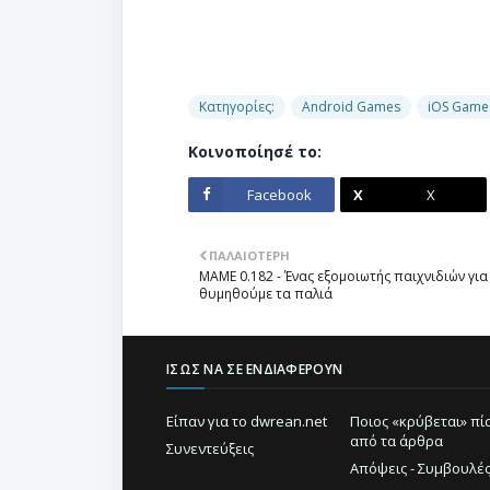
Κατηγορίες:
Android Games
iOS Game
Κοινοποίησέ το:
Facebook
X
ΠΑΛΑΙΌΤΕΡΗ
MAME 0.182 - Ένας εξομοιωτής παιχνιδιών για
θυμηθούμε τα παλιά
ΊΣΩΣ ΝΑ ΣΕ ΕΝΔΙΑΦΈΡΟΥΝ
Είπαν για το dwrean.net
Ποιος «κρύβεται» π
από τα άρθρα
Συνεντεύξεις
Απόψεις - Συμβουλέ