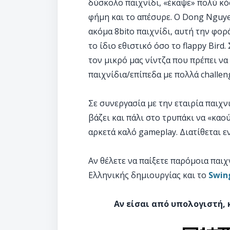
δύσκολο παιχνίδι, «έκαψε» πολύ κόσ
φήμη και το απέσυρε. Ο Dong Nguye
ακόμα 8bito παιχνίδι, αυτή την φορ
το ίδιο εθιστικό όσο το flappy Bird
τον μικρό μας νίντζα που πρέπει ν
παιχνίδια/επίπεδα με πολλά challen
Σε συνεργασία με την εταιρία παιχ
βάζει και πάλι στο τρυπάκι να «καο
αρκετά καλό gameplay. Διατίθεται ε
Αν θέλετε να παίξετε παρόμοια παιχν
Ελληνικής δημιουργίας και το
Swin
Αν είσαι από υπολογιστή, 