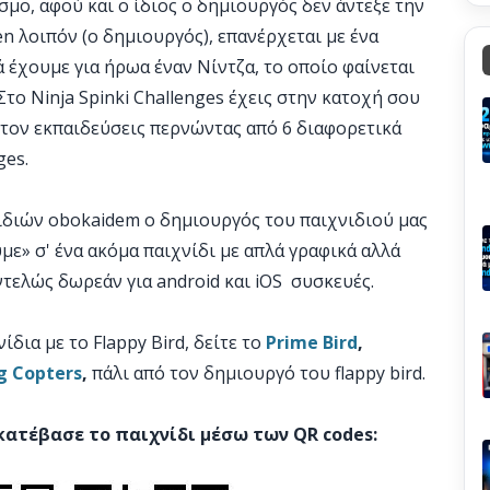
μο, αφού και ο ίδιος ο δημιουργός δεν άντεξε την
n λοιπόν (ο δημιουργός), επανέρχεται με ένα
ά έχουμε για ήρωα έναν Νίντζα, το οποίο φαίνεται
. Στο Ninja Spinki Challenges έχεις στην κατοχή σου
α τον εκπαιδεύσεις περνώντας από 6 διαφορετικά
ges.
νιδιών obokaidem ο δημιουργός του παιχνιδιού μας
ύμε» σ' ένα ακόμα παιχνίδι με απλά γραφικά αλλά
ντελώς δωρεάν για android και iOS συσκευές.
ίδια με το Flappy Bird, δείτε το
Prime Bird
,
g Copters
,
πάλι από τον δημιουργό του flappy bird.
κατέβασε το παιχνίδι μέσω των QR codes: