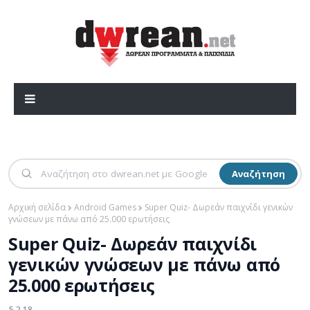
Αναζήτηση
Αρχική σελίδα
Android Games
Super Quiz- Δωρεάν παιχνίδι γενικών
γνώσεων με πάνω από 25.000 ερωτήσεις
Super Quiz- Δωρεάν παιχνίδι
γενικών γνώσεων με πάνω από
25.000 ερωτήσεις
5.2.18