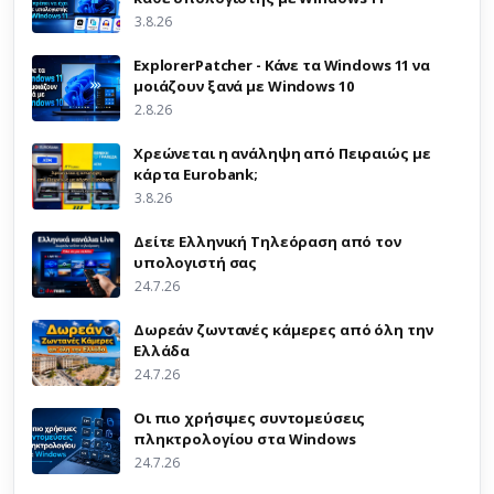
3.8.26
ExplorerPatcher - Κάνε τα Windows 11 να
μοιάζουν ξανά με Windows 10
2.8.26
Χρεώνεται η ανάληψη από Πειραιώς με
κάρτα Eurobank;
3.8.26
Δείτε Ελληνική Τηλεόραση από τον
υπολογιστή σας
24.7.26
Δωρεάν ζωντανές κάμερες από όλη την
Ελλάδα
24.7.26
Οι πιο χρήσιμες συντομεύσεις
πληκτρολογίου στα Windows
24.7.26