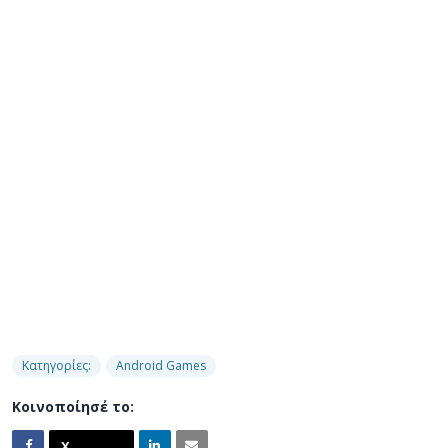
Κατηγορίες:
Android Games
Κοινοποίησέ το: