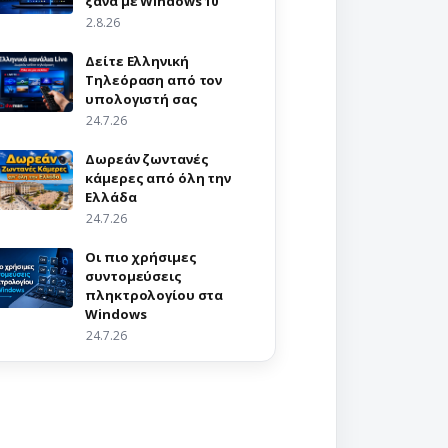
ξανά με Windows 10
2.8.26
Δείτε Ελληνική
Τηλεόραση από τον
υπολογιστή σας
24.7.26
Δωρεάν ζωντανές
κάμερες από όλη την
Ελλάδα
24.7.26
Οι πιο χρήσιμες
συντομεύσεις
πληκτρολογίου στα
Windows
24.7.26