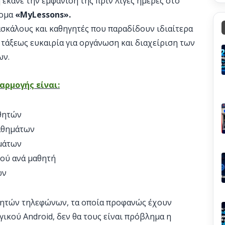
έκανε την εμφάνισή της πριν λίγες ημέρες στο
νομα
«MyLessons».
σκάλους και καθηγητές που παραδίδουν ιδιαίτερα
 τάξεως ευκαιρία για οργάνωση και διαχείριση των
ων.
αρμογής είναι:
θητών
αθημάτων
μάτων
ού ανά μαθητή
ων
νητών τηλεφώνων, τα οποία προφανώς έχουν
ικού Android, δεν θα τους είναι πρόβλημα η