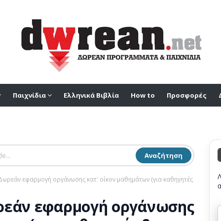
Παιχνίδια
Ελληνικά Βιβλία
How to
Προσφορές
Αναζήτηση
 Δωρεάν εφαρμογή οργάνωσης κατ' οίκον μαθημάτων (για καθηγητές
ρεάν εφαρμογή οργάνωσης