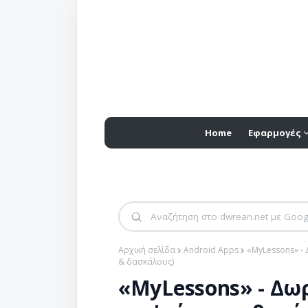
Home
Εφαρμογές
Αρχική σελίδα
Android Apps
«MyLessons» -
& δασκάλους)
«MyLessons» - Δω