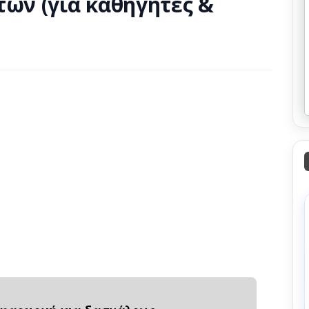
των (για καθηγητές &