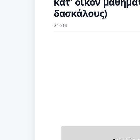
κατ' οίκον μαθημά
δασκάλους)
24.6.19