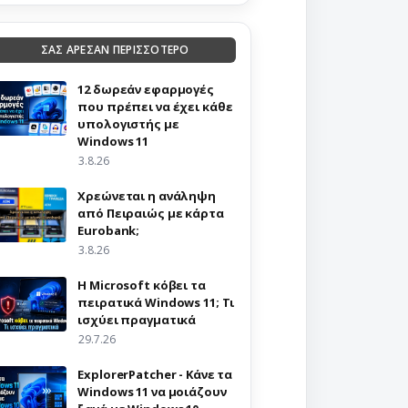
ΣΑΣ ΑΡΕΣΑΝ ΠΕΡΙΣΣΟΤΕΡΟ
12 δωρεάν εφαρμογές
που πρέπει να έχει κάθε
υπολογιστής με
Windows 11
3.8.26
Χρεώνεται η ανάληψη
από Πειραιώς με κάρτα
Eurobank;
3.8.26
Η Microsoft κόβει τα
πειρατικά Windows 11; Τι
ισχύει πραγματικά
29.7.26
ExplorerPatcher - Κάνε τα
Windows 11 να μοιάζουν