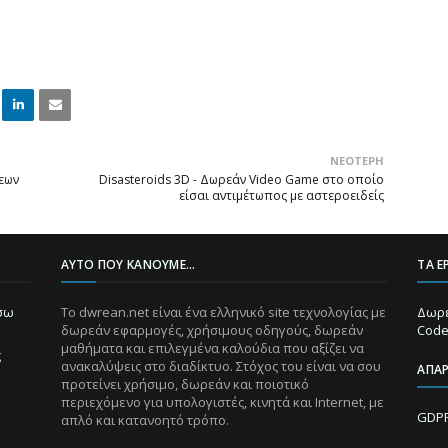
Linke
Email
ΝΕΌΤΕΡΗ
dIn
ξεων
Disasteroids 3D - Δωρεάν Video Game στο οποίο
είσαι αντιμέτωπος με αστεροειδείς
ΑΥΤΌ ΠΟΥ ΚΆΝΟΥΜΕ...
ΤΑ Ε
ίσω
Το dwrean.net είναι ένα ελληνικό site τεχνολογίας με
Δωρε
δωρεάν εφαρμογές, χρήσιμους οδηγούς, δωρεάν
Code
μαθήματα και επιλεγμένα καλούδια που αξίζει να
ς
ανακαλύψεις στο διαδίκτυο. Στόχος του είναι να σου
ΑΠΑ
προτείνει χρήσιμο, δωρεάν και ποιοτικό
περιεχόμενο για υπολογιστές, κινητά και Internet, με
GDPR
απλό και κατανοητό τρόπο.