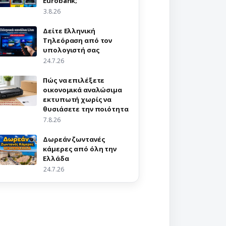
Eurobank;
3.8.26
Δείτε Ελληνική
Τηλεόραση από τον
υπολογιστή σας
24.7.26
Πώς να επιλέξετε
οικονομικά αναλώσιμα
εκτυπωτή χωρίς να
θυσιάσετε την ποιότητα
7.8.26
Δωρεάν ζωντανές
κάμερες από όλη την
Ελλάδα
24.7.26