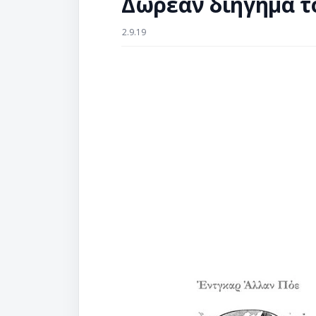
Δωρεάν διήγημα τ
2.9.19