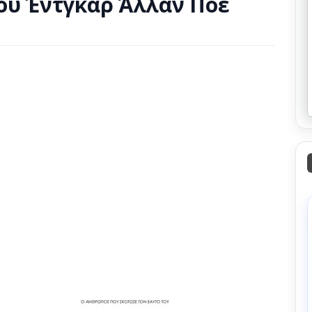
ου Έντγκαρ Άλλαν Πόε