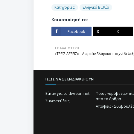
Κατηγορίες:
Ελληνικά Βιβλία
Κοινοποίησέ το:
Facebook
X
ΠΑΛΑΙΌΤΕΡΗ
«ΤΡΕΙΣ ΛΕΞΕΙΣ» - Δωρεάν Ελληνικό παιχνίδι λέ
ΊΣΩΣ ΝΑ ΣΕ ΕΝΔΙΑΦΈΡΟΥΝ
Είπαν για το dwrean.net
Ποιος «κρύβεται» π
από τα άρθρα
Συνεντεύξεις
Απόψεις - Συμβουλέ