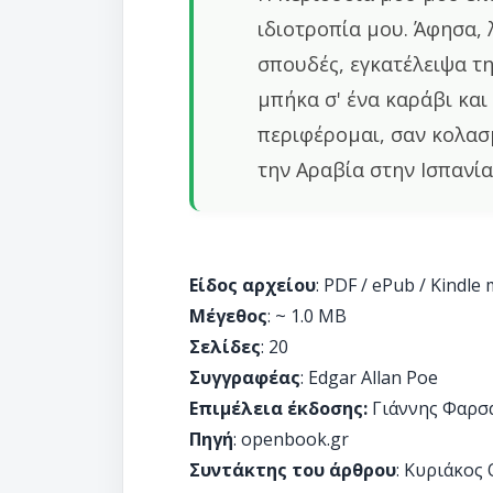
ιδιοτροπία μου. Άφησα, 
σπουδές, εγκατέλειψα τη
μπήκα σ' ένα καράβι και
περιφέρομαι, σαν κολασ
την Αραβία στην Ισπανί
Είδος αρχείου
: PDF / ePub / Kindle
Μέγεθος
: ~ 1.0 MB
Σελίδες
: 20
Συγγραφέας
: Edgar Allan Poe
Επιμέλεια έκδοσης:
Γιάννης Φαρσ
Πηγή
: openbook.gr
Συντάκτης του άρθρου
: Κυριάκος