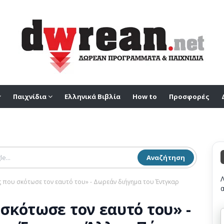
Παιχνίδια
Ελληνικά Βιβλία
How to
Προσφορές
Αναζήτηση
που σκότωσε τον εαυτό του» - Δωρεάν διήγημα του Έντγκαρ
σκότωσε τον εαυτό του» -