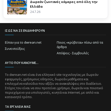
Δωρεάν ζωντανές κάμερες από όλη την
Ελλάδα
24.7.26
ΊΣΩΣ ΝΑ ΣΕ ΕΝΔΙΑΦΈΡΟΥΝ
Είπαν για το dwrean.net
Ποιος «κρύβεται» πίσω από τα
άρθρα
Συνεντεύξεις
Απόψεις - Συμβουλές
ΑΥΤΌ ΠΟΥ ΚΆΝΟΥΜΕ...
Το dwrean.net είναι ένα ελληνικό site τεχνολογίας με δωρεάν
εφαρμογές, χρήσιμους οδηγούς, δωρεάν μαθήματα και
επιλεγμένα καλούδια που αξίζει να ανακαλύψεις στο διαδίκτυο.
Στόχος του είναι να σου προτείνει χρήσιμο, δωρεάν και ποιοτικό
περιεχόμενο για υπολογιστές, κινητά και Internet, με απλό και
κατανοητό τρόπο.
ΤΑ ΕΡΓΑΛΕΊΑ ΜΑΣ