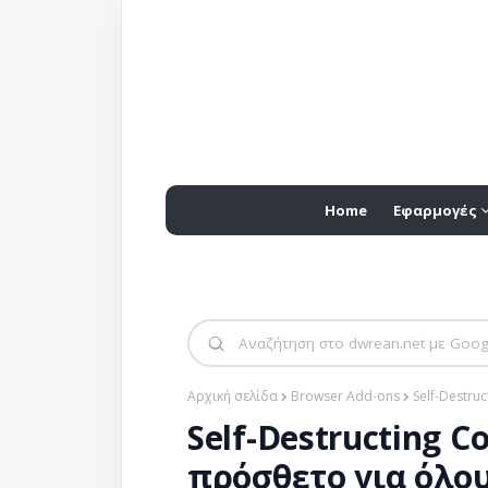
Home
Εφαρμογές
Αρχική σελίδα
Browser Add-ons
Self-Destru
Self-Destructing C
πρόσθετο για όλου