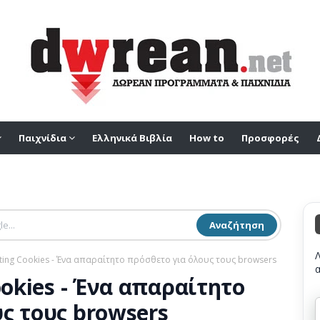
Παιχνίδια
Ελληνικά Βιβλία
How to
Προσφορές
Αναζήτηση
cting Cookies - Ένα απαραίτητο πρόσθετο για όλους τους browsers
ookies - Ένα απαραίτητο
ς τους browsers