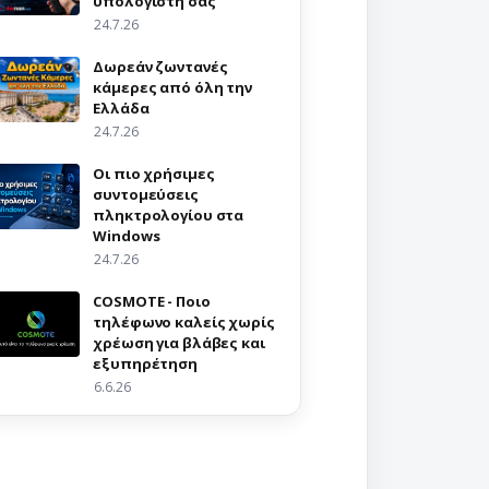
υπολογιστή σας
24.7.26
Δωρεάν ζωντανές
κάμερες από όλη την
Ελλάδα
24.7.26
Οι πιο χρήσιμες
συντομεύσεις
πληκτρολογίου στα
Windows
24.7.26
COSMOTE - Ποιο
τηλέφωνο καλείς χωρίς
χρέωση για βλάβες και
εξυπηρέτηση
6.6.26