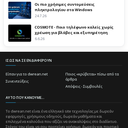
Οι πιο χρήσιμες συντομεύσεις
πληκτρολογίου στα Windows
24.7.26
COSMOTE - Ποιο τηλέφωνο καλείς χωρίς
χρέωση για βλάβες και εξυπηρέτηση
6.6.26
ΊΣΩΣ ΝΑ ΣΕ ΕΝΔΙΑΦΈΡΟΥΝ
Είπαν για το dwrean.net
Ποιος «κρύβεται» πίσω από τα
άρθρα
Συνεντεύξεις
Απόψεις - Συμβουλές
ΑΥΤΌ ΠΟΥ ΚΆΝΟΥΜΕ...
Το dwrean.net είναι ένα ελληνικό site τεχνολογίας με δωρεάν
εφαρμογές, χρήσιμους οδηγούς, δωρεάν μαθήματα και
επιλεγμένα καλούδια που αξίζει να ανακαλύψεις στο διαδίκτυο.
Στόχος του είναι να σου προτείνει χρήσιμο, δωρεάν και ποιοτικό